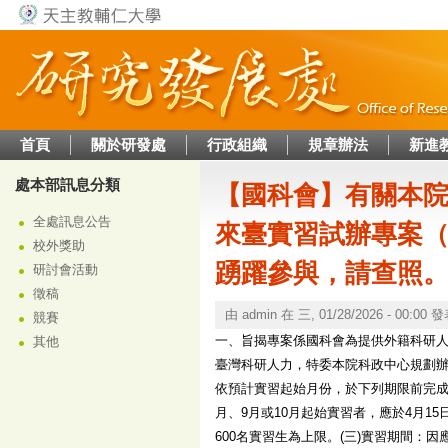
Jump to navigation
首頁
關於研發處
行政組織
規章辦法
新進
處本部訊息分類
【國科會】有關本院
全處訊息公告
來臺實習試辦專案（
校外獎助
踴躍參與，請查照
研討會活動
徵稿
由
admin
在
三, 01/28/2026 - 00:00
發
競賽
一、旨揭專案係國科會為提供外籍科研
其他
臺灣科研人力，特委本院科政中心規劃辦
依預計實習起始月份，於下列期限前完成實
月、9月或10月起始實習者，應於4月15
600名實習生為上限。(三)實習期間：因