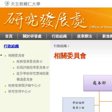
Jump to navigation
首頁
關於研發處
行政組織
規章辦法
新進
行政組織
行政組織
›
您在這裡
相關委員會
相關委員會
校務發展委員會
自我評鑑指導委員會
提升學術研究獎補助案
審議委員會
校務發展暨評鑑中心
研究管理中心