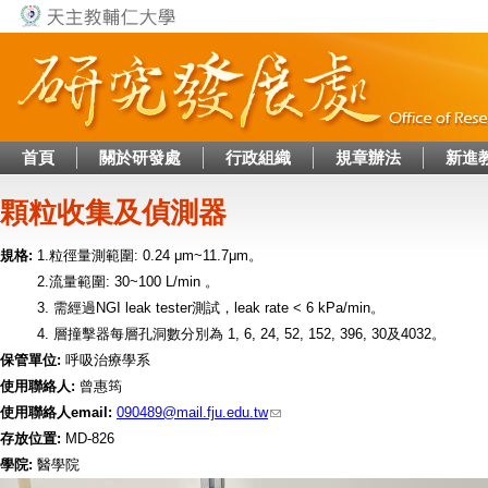
Jump to navigation
首頁
關於研發處
行政組織
規章辦法
新進
顆粒收集及偵測器
規格:
1.粒徑量測範圍: 0.24 μm~11.7μm。
2.流量範圍: 30~100 L/min 。
3. 需經過NGI leak tester測試，leak rate < 6 kPa/min。
4. 層撞擊器每層孔洞數分別為 1, 6, 24, 52, 152, 396, 30及4032。
保管單位:
呼吸治療學系
使用聯絡人:
曾惠筠
使用聯絡人email:
090489@mail.fju.edu.tw
存放位置:
MD-826
學院:
醫學院