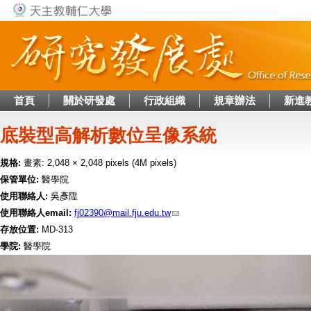
Jump to navigation
首頁
關於研發處
行政組織
規章辦法
新進
底裝型高解析數位呈像系統
規格:
畫素: 2,048 × 2,048 pixels (4M pixels)
保管單位:
醫學院
使用聯絡人:
吳彥陞
使用聯絡人email:
fj02390@mail.fju.edu.tw
存放位置:
MD-313
學院:
醫學院