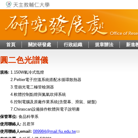
Jump to navigation
首頁
關於研發處
行政組織
規章辦法
新進
圓二色光譜儀
規格:
1.150W氣冷式氙燈
2.Peltier電子控溫系統搭配水循環散熱器
3.雪崩光電二極管檢測器
4.軟體控制點燈與氮氣吹掃系統
6.控制電腦及原廠作業系統(含螢幕、滑鼠、鍵盤)
7.Chirascan設備操作軟體與電子說明書
保管單位:
食品科學系
使用聯絡人:
呂君萍
使用聯絡人email:
089984@mail.fju.edu.tw