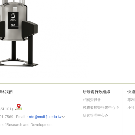
聯絡我們
研發處行政組織
快
相關委員會
專利
校務發展暨評鑑中心
小社
SL101）
研究管理中心
-7569 Email：
rdo@mail.fju.edu.tw
fice of Research and Development