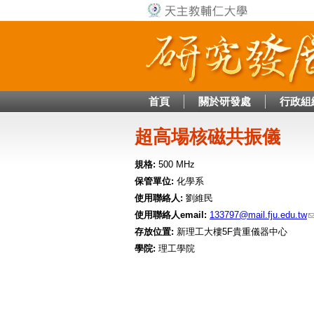
首頁
關於研發處
行政組
超高場核磁共振儀
規格:
500 MHz
保管單位:
化學系
使用聯絡人:
劉維民
使用聯絡人email:
133797@mail.fju.edu.tw
存放位置:
新理工大樓5F貴重儀器中心
學院:
理工學院