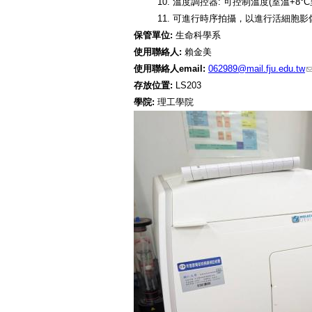
10. 溫度調控器: 可控制溫度(室溫+8
11. 可進行時序拍攝，以進行活細胞影像擷取
保管單位:
生命科學系
使用聯絡人:
賴金美
使用聯絡人email:
062989@mail.fju.edu.tw
存放位置:
LS203
學院:
理工學院