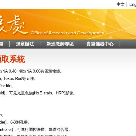
Jump to navigation
中文
│
Eng
織
規章辦法
新進教師專區
貴重儀器中心
擷取系統
20x/NA 0.40, 40x/NA 0.60共四顆物鏡。
y5, Texas Red等五種。
hr life。
eld)、可見光呈色(如H&E stain、HRP)影像。
μm。
der)、6-384孔盤。
 controller)，可進行調控溼度、氣體混合器。