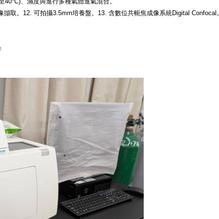
°C至40°C)、濕度與進行多種氣體進氣混合。
。12. 可拍攝3.5mm培養盤。13. 含數位共軛焦成像系統Digital Confocal