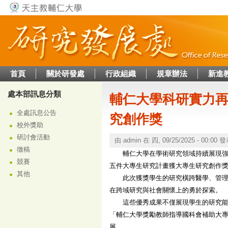
Jump to navigation
首頁
關於研發處
行政組織
規章辦法
新進
處本部訊息分類
輔仁大學科研實力再
全處訊息公告
究創作獎
校外獎助
研討會活動
由
admin
在
四, 09/25/2025 - 00:00
發
徵稿
輔仁大學在學術研究領域持續展現強勁
競賽
五件大專生研究計畫獲大專生研究創作
其他
此次獲獎學生的研究橫跨醫學、管理、
在跨域研究與社會關懷上的勇於探索。
這些優秀成果不僅展現學生的研究能量
「輔仁大學獎勵教師指導國科會補助大
展。