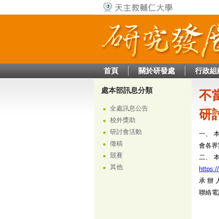
首頁
關於研發處
行政組
處本部訊息分類
不
全處訊息公告
研
校外獎助
研討會活動
一、 
徵稿
會各界
競賽
二、 
其他
https:
承 辦
聯絡電話：