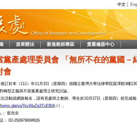
Jump to navigation
中文
│
Eng
織
規章辦法
新進教師專區
貴重儀器中心
當黨產處理委員會 「無所不在的黨國－
討會
本會訂於本（111）年11月3日（星期四）假國立臺灣大學法律學院霖澤館3樓1
對轉型正義與不當黨產處理之研究討論。
本次活動採網路報名，請有意參與之教師、學生於10月27日（星期四）前完成
//forms.gle/vqTkcjNuZg3TxEBt8
）。
 人： 藍先生
 02-25097900#826