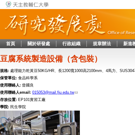
Jump to navigation
首頁
關於研發處
行政組織
規章辦法
新進
豆腐系統製造設備（含包裝）
規格:
處理能力乾黃豆50KG/HR、長1200寬1000高2100mm、4馬力、SUS
保管單位:
食品科學系
使用聯絡人:
曾國良
使用聯絡人email:
015053@mail.fju.edu.tw
存放位置:
EP101實習工廠
學院:
民生學院