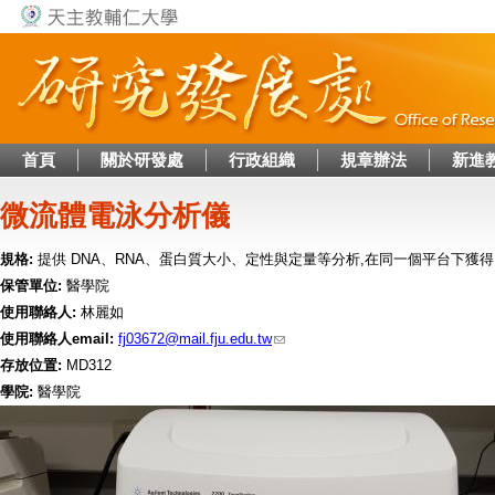
Jump to navigation
首頁
關於研發處
行政組織
規章辦法
新進
微流體電泳分析儀
規格:
提供 DNA、RNA、蛋白質大小、定性與定量等分析,在同一個平台下
保管單位:
醫學院
使用聯絡人:
林麗如
使用聯絡人email:
fj03672@mail.fju.edu.tw
存放位置:
MD312
學院:
醫學院