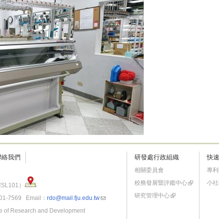
聯絡我們
研發處行政組織
快
相關委員會
專利
校務發展暨評鑑中心
小社
SL101）
研究管理中心
-7569 Email：
rdo@mail.fju.edu.tw
fice of Research and Development