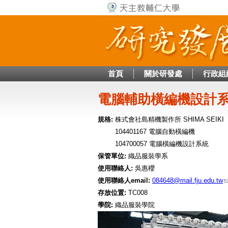
首頁
關於研發處
行政組
電腦輔助橫編機設計
規格:
株式會社島精機製作所 SHIMA SEIKI
104401167 電腦自動橫編機
104700057 電腦橫編機設計系統
保管單位:
織品服裝學系
使用聯絡人:
吳惠櫻
使用聯絡人email:
084648@mail.fju.edu.tw
存放位置:
TC008
學院:
織品服裝學院