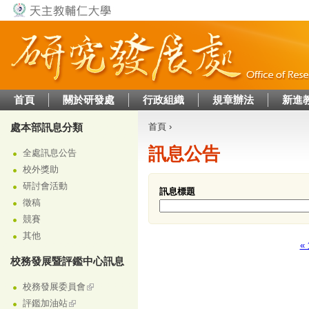
Jump to navigation
首頁
關於研發處
行政組織
規章辦法
新進
處本部訊息分類
首頁
›
您在這裡
訊息公告
全處訊息公告
校外獎助
研討會活動
訊息標題
徵稿
競賽
其他
«
頁面
校務發展暨評鑑中心訊息
校務發展委員會
評鑑加油站