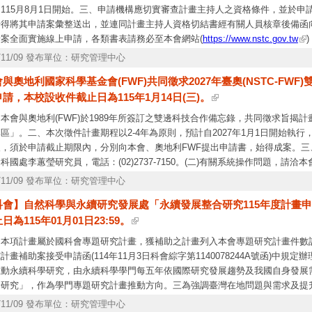
115月8月1日開始。三、申請機構應切實審查計畫主持人之資格條件，並於
始得將其申請案彙整送出，並連同計畫主持人資格切結書經有關人員核章後備函向
請案全面實施線上申請，各類書表請務必至本會網站(
https://www.nstc.gov.tw
：(一)據本會補助專題研究計畫作業要點第6點規定略以，研究計畫得依實際需
5/11/09 發布單位：研究管理中心
，應敘明各類(級)別人員在計畫內擔任之具體內容、性質、項目及範圍；另配合
與奧地利國家科學基金會(FWF)共同徵求2027年臺奧(NSTC-FW
博士生兼任人員需求，請併同增編費用，俾利審查後一併核給。(二)研究計畫(
請，本校設收件截止日為115年1月14日(三)。
補助專題研究計畫作業要點第11點第4款第1目規定之相關試驗或實驗者，各等
員會或相關單位審查並取得核准文件。
本會與奧地利(FWF)於1989年所簽訂之雙邊科技合作備忘錄，共同徵求旨揭
區」。二、本次徵件計畫期程以2-4年為原則，預計自2027年1月1日開始執行
，須於申請截止期限內，分別向本會、奧地利FWF提出申請書，始得成案。三
科國處李蕙瑩研究員，電話：(02)2737-7150。(二)有關系統操作問題，請洽本會
)2737-7590、7591、7592。
5/11/09 發布單位：研究管理中心
科會】自然科學與永續研究發展處「永續發展整合研究115年度計畫申
日為115年01月01日23:59。
、本項計畫屬於國科會專題研究計畫，獲補助之計畫列入本會專題研究計畫件數計
計畫補助案接受申請函(114年11月3日科會綜字第1140078244A號函)中規
推動永續科學研究，由永續科學學門每五年依國際研究發展趨勢及我國自身發展需
合研究」，作為學門專題研究計畫推動方向。三為強調臺灣在地問題與需求及提升
學門中程規劃(104-108)，期望將co-design、co-product、co-delive
5/11/09 發布單位：研究管理中心