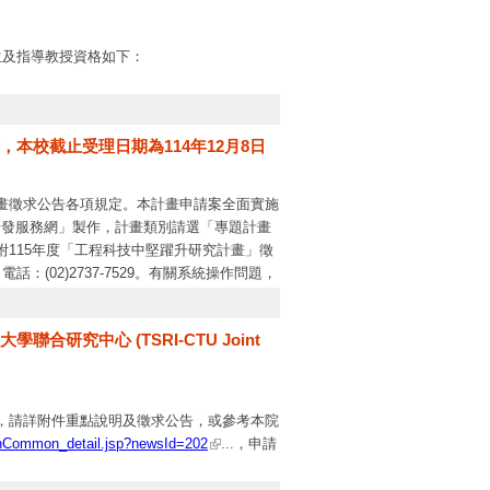
生及指導教授資格如下：
得指導教授承諾指導研究推薦者。
本校截止受理日期為114年12月8日
親等以內血親、姻親之關係，並應隸屬同一學
畫徵求公告各項規定。本計畫申請案全面實施
研發服務網」製作，計畫類別請選「專題計畫
115年度「工程科技中堅躍升研究計畫」徵
性質與需求核定補助金額。
02)2737-7529。有關系統操作問題，
關規定。每案5,000元計列。
。
活動重點議題相關範疇者，優先核予補助。
究中心 (TSRI-CTU Joint
，請詳附件重點說明及徵求公告，或參考本院
penCommon_detail.jsp?newsId=202
...，申請