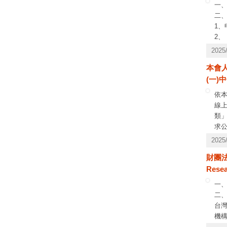
一
二
1
2、
(
202
(2
本會
(
(一
校
3、
依
4、
線
(1
類
(2
求公
(3
請洽
202
5
財團法
Res
一、
二
台
機
三、