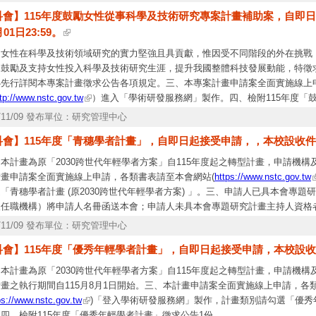
四次中程規劃(109-113)強調在地問題與跨領域研究(Trans-Disciplinary Resea
科會】115年度鼓勵女性從事科學及技術研究專案計畫補助案，自即日
Action)的願景。
01日23:59。
、女性在科學及技術領域研究的實力堅強且具貢獻，惟因受不同階段的外在挑戰
，鼓勵及支持女性投入科學及技術研究生涯，提升我國整體科技發展動能，特徵
必先行詳閱本專案計畫徵求公告各項規定。三、本專案計畫申請案全面實施線上
tp://www.nstc.gov.tw
）進入「學術研發服務網」製作。四、檢附115年度「
1份。
5/11/09 發布單位：研究管理中心
會】115年度「青穗學者計畫」，自即日起接受申請，，本校設收件截止日
本計畫為原「2030跨世代年輕學者方案」自115年度起之轉型計畫，申請機
計畫申請案全面實施線上申請，各類書表請至本會網站(
https://www.nstc.gov.tw
「青穗學者計畫 (原2030跨世代年輕學者方案) 」。三、申請人已具本會專
人任職機構）將申請人名冊函送本會；申請人未具本會專題研究計畫主持人資格
15年度「青穗學者計畫」徵求公告1份。五、本會訂於114年11月10日（星期
5/11/09 發布單位：研究管理中心
詳附件海報），採實體及線上同步方式進行，請申請機構及申請人踴躍參加。
會】115年度「優秀年輕學者計畫」，自即日起接受申請，本校設收件截止
本計畫為原「2030跨世代年輕學者方案」自115年度起之轉型計畫，申請機
畫之執行期間自115月8月1日開始。三、本計畫申請案全面實施線上申請，各
ps://www.nstc.gov.tw
)「登入學術研發服務網」製作，計畫類別請勾選「優秀年輕
四、檢附115年度「優秀年輕學者計畫」徵求公告1份。