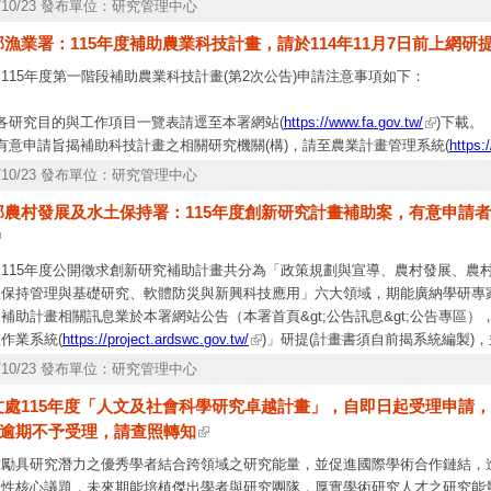
5/10/23 發布單位：研究管理中心
漁業署：115年度補助農業科技計畫，請於114年11月7日前上網研
115年度第一階段補助農業科技計畫(第2次公告)申請注意事項如下：
、
各研究目的與工作項目一覽表請逕至本署網站(
https://www.fa.gov.tw/
)下載。
有意申請旨揭補助科技計畫之相關研究機關(構)，請至農業計畫管理系統(
https:
增計畫形式完成計畫研提。
5/10/23 發布單位：研究管理中心
、為利後續管考及績效展現，計畫申請需將「115年度漁業署科技計畫查核量化
部農村發展及水土保持署：115年度創新研究計畫補助案，有意申請者，
、為提升計畫研提品質，特編列計畫說明書研提作業及經費編列常見錯誤態樣及
關研究機關(構)參考。
為響應環保減少用紙，請於系統研提計畫書並完成送出即可，送出時間至114年11
、115年度公開徵求創新研究補助計畫共分為「政策規劃與宣導、農村發展、農
憑)，逾期概不受理。
土保持管理與基礎研究、軟體防災與新興科技應用」六大領域，期能廣納學研專
科技計畫經費編列請依據「農業部主管計畫經費處理手冊」規定辦理，計畫研究
補助計畫相關訊息業於本署網站公告（本署首頁&gt;公告訊息&gt;公告專區
1日止，各計畫之預算額度詳如一覽表。
作業系統(
https://project.ardswc.gov.tw/
)」研提(計畫書須自前揭系統編製)，
理。
5/10/23 發布單位：研究管理中心
、本計畫研發成果及智慧財產權，依農業部科學技術研究發展成果歸屬及運用辦
文處115年度「人文及社會科學研究卓越計畫」，自即日起受理申請，本
)，逾期不予受理，請查照轉知
鼓勵具研究潛力之優秀學者結合跨領域之研究能量，並促進國際學術合作鏈結，
際性核心議題，未來期能培植傑出學者與研究團隊，厚實學術研究人才之研究能