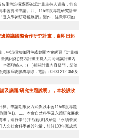
申請名冊備註欄逐案確認計畫主持人資格，符合
本會提出申請。四、115年度專題研究計畫
)「登入學術研發服務網」製作，注意事項如
要，申請各項補助經費。有關研究人力費部
本會推動參與計畫博士生費用增核措施，倘有
F)雙邊協議國際合作研究計畫，自即日起
申請書)中涉及人體試驗、採集人體檢體等本
研究內容與方法均應確實送交有關之審查會、
計畫，申請須知如附件或參閱本會網頁「計畫徵
，臺奧(地利)雙方計畫主持人共同研議計畫內
、本案聯絡人：(一)相關計畫內容疑問，請洽
資訊系統服務專線，電話：0800-212-058及
請及議題/研究主題說明」，本校設收
算。申請期限及方式係以本會115年度專題
定辦理(附件1)。二、本會自然科學及永續研究展處
求，進行學門(中程)規劃及研訂「永續發展
人文社會科學參與能量，前於103年完成第
ry精神深化於整合研究的研擬、執行與成果中；後於108