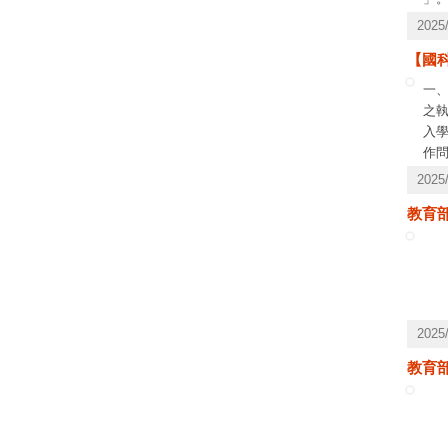
202
【國科
一
之執
入
作問
話：(
202
教育
202
教育