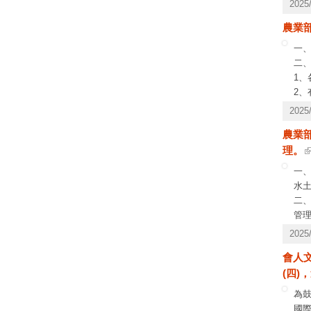
202
農業部
一、
二
1、
2、
新
202
3
農業
4
理。
之相
5、
一
間為
水
三、
二、
月3
管理
辦
202
三
會人
(四
為
國