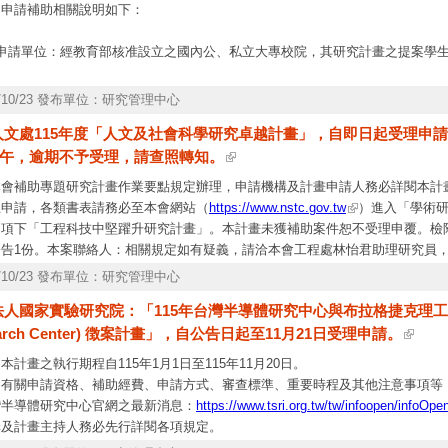
、申請補助相關說明如下：
、
、申請單位：經教育部核准設立之國內公、私立大專校院，其研究計畫之提案學
1)學生：公、私立大專校院在學學生（不含在職專班之碩士班或博士班），並獲
5/10/23 發布單位：研究管理中心
)指導教授：申請學校之助理教授以上編制內人員。
人文處115年度「人文及社會科學研究卓越計畫」，自即日起受理申請，
3)學生及指導教授除應符合前項第一及第二款資格外，其相互間不得有配偶或三
)中午，逾期不予受理，請查照轉知。
。
補助經費項目：
本會補助專題研究計畫作業要點規定辦理，申請機構及計畫申請人務必詳閱本計
上申請，各類書表請務必至本會網站（
https://www.nstc.gov.tw
）進入「學術
)研究助學金：每案補助提案學生新臺幣（以下同）5萬元。
」項下「工程科技中堅躍升研究計畫」。本計畫未獲補助案件恕不受理申覆。檢附
)耗材、物品、圖書及雜項等費用：每案之申請金額不得逾5萬元，本會得視計畫
告1份。本案聯絡人：相關規定如有疑義，請洽本會工程處林怡君助理研究員，電話：(
)管理費：學校配合執行研究計畫所需之費用，由學校統籌支用，且不得違反政府相
本會資訊系統服務專線，電話：0800-212-058，(02)2737-7590、7591、7592
5/10/23 發布單位：研究管理中心
、補助研究標的：海洋相關專題研究計畫，符合本會本年度補（捐）助海洋研究
人國家實驗研究院：「115年台灣半導體研究中心與布拉格捷克理工大學聯合研
earch Center) 徴案計畫」，自公告日起至11月21日受理申請。
本計畫之執行期程自115年1月1日至115年11月20日。
、有關申請資格、補助經費、申請方式、審查標準、重要時程及其他注意事項等
灣半導體研究中心官網之最新消息：
https://www.tsri.org.tw/tw/infoopen/infoO
構及計畫主持人務必先行詳閱各項規定。
相關計畫內容疑問，請洽：03-5773693 #7779(葉先生) #7170(江小姐)