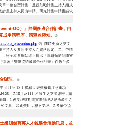
及單一整合型計畫，且皆鼓勵計畫主持人組成
總計畫主持人提出申請。研究計畫申請書請依
務網」，申辦項目－專題研究計畫－「人文及
規定程序進行審查，並依審查結果擇優補助，
revent-OO）」跨國多邊合作計畫，自
ww.nstc.gov.tw
）。本案聯絡人：申請相關
請系統完成申請程序，請查照轉知。
w
）。
calls/pre_preventoo.php
）隨時更新之英文
畫主持人及共同主持人之資格規定。二、申請
），得至本會網站線上提出「專題類隨到隨審
度執行本會「雙邊協議國際合作計畫」件數至多
為原則，未獲補助案件恕不受理申覆。五、本
有關系統操作問題，請洽本會資訊系統服務專
配合辦理。
14 年 8 月至 12 月獎補助經費核銷注意事項，
PM4:30。2.10月及11月所發生之支出憑證，請
經費核銷：1.僅受理該期間實際辦理活動所產生之
如文具、印刷費用，恕不受理。2.各單位須
行核銷。3.單據繳交時程說明：12/1-12/10
年12月12日(五) PM4:30前將核銷憑證送
博士級訓儲菁英人才甄選會活動訊息，並
公告信敬請轉知所屬單位承辦人周知。