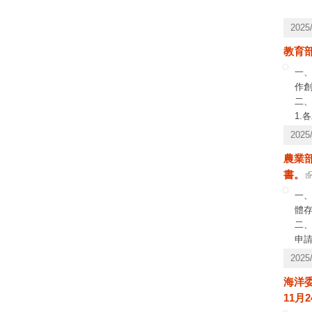
202
教育
一
作
二
1
2
202
欄
農業部
三、
書。
區輔
一、
體
二、
申請
11
202
海洋委
11月