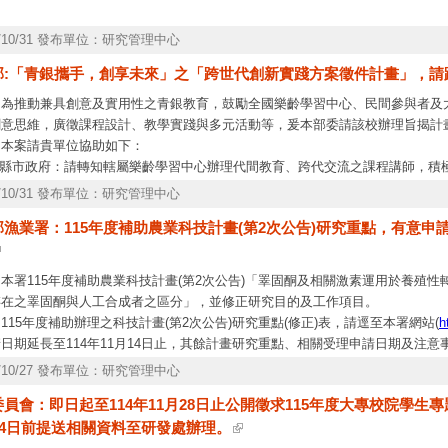
5/10/31 發布單位：研究管理中心
部:「青銀攜手，創享未來」之「跨世代創新實踐方案徵件計畫」，請
、為推動兼具創意及實用性之青銀教育，鼓勵全國樂齡學習中心、民間參與者及
創意思維，廣徵課程設計、教學實踐與多元活動等，爰本部委請該校辦理旨揭計
、本案請貴單位協助如下：
.各縣市政府：請轉知轄屬樂齡學習中心辦理代間教育、跨代交流之課程講師，積
.大專校院：請辦理樂齡大學之學校，鼓勵代間學習、青銀共學之師生，積極參與
5/10/31 發布單位：研究管理中心
，鼓勵相關系所及有從事代間教學之課程師生踴躍參與。
漁業署：115年度補助農業科技計畫(第2次公告)研究重點，有意申請
本案展延至114年11月5日截止收件，徵件相關報名方式及規範，詳如活動計
導團」朱助理，電話：(05)2720411轉26105。電子郵件：
scgcccu@gmail.co
本署115年度補助農業科技計畫(第2次公告)「睪固酮及相關激素運用於養殖
存在之睪固酮與人工合成者之區分」，並修正研究目的及工作項目。
115年度補助辦理之科技計畫(第2次公告)研究重點(修正)表，請逕至本署網站(
h
日期延長至114年11月14日止，其餘計畫研究重點、相關受理申請日期及注意事
41513426號計畫徵求公告辦理。
5/10/27 發布單位：研究管理中心
員會：即日起至114年11月28日止公開徵求115年度大專校院學生
24日前提送相關資料至研發處辦理。