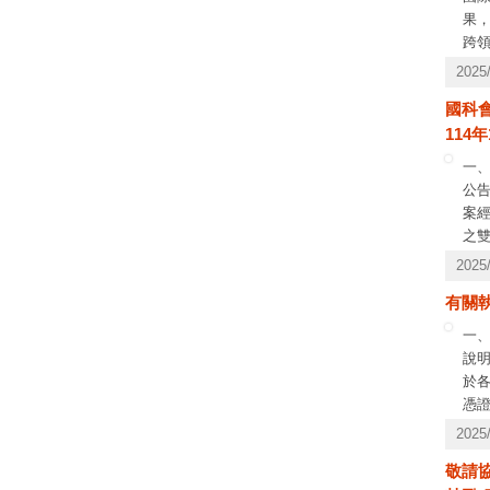
果
跨
本
202
社
國科會
未
114
疑義
一
公
案
之雙
以2
202
案聯
有關執
線，
一、
說明
於各
憑證
於1
202
產生
敬請
至