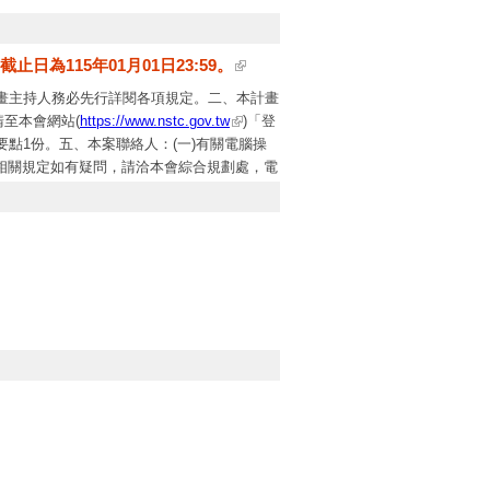
為115年01月01日23:59。
畫主持人務必先行詳閱各項規定。二、本計畫
請至本會網站(
https://www.nstc.gov.tw
)「登
點1份。五、本案聯絡人：(一)有關電腦操
2。(二)相關規定如有疑問，請洽本會綜合規劃處，電