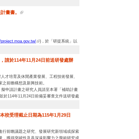
提計畫書。
//project.moa.gov.tw/
)，於「研提系統」以
指標表」以附加檔案方式上傳。
請於114年11月24日前送研發處辦
不予審查情況，請有意申請旨揭補助科技計畫
月7日(星期五)下午5時截止(以系統送出時
村人才培育及休閒產業發展、工程技術發展、
家之前瞻構想及新興技術。
期程原則自本署計畫核定月份起至115年12
），擬申請計畫之研究人員請至本署「補助計畫
並於114年11月24日前備妥審查文件送研發處
法辦理。
校受理截止日期為115年1月29日
進行前瞻議題之研究、發展研究新領域或探索
量，獲得突破性及具深遠影響力之學術研究成