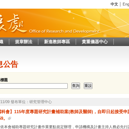
Jump to navigation
中文
│
Eng
織
規章辦法
新進教師專區
貴重儀器中心
這裡
息公告
息標題
5/11/09 發布單位：研究管理中心
科會】115年度專題研究計畫補助案(教師及醫師)，自即日起接受申請
59。
、依本會補助專題研究計畫作業要點規定辦理，申請機構及計畫主持人務必先行