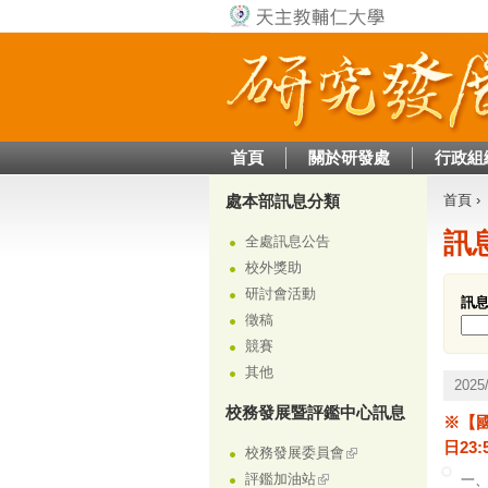
首頁
關於研發處
行政組
處本部訊息分類
首頁
›
您在
訊
全處訊息公告
校外獎助
研討會活動
訊
徵稿
競賽
其他
202
校務發展暨評鑑中心訊息
※【國
日23:
校務發展委員會
評鑑加油站
一