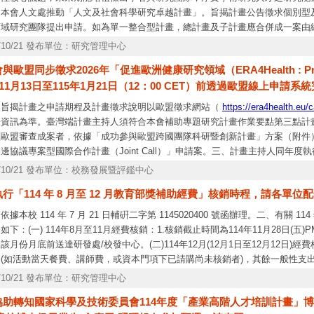
，本會人文處推動「人文及社會科學研究卓越計畫」。旨揭計畫公告徵求個別型
領域研究團隊提出申請。如為單一整合型計畫，總計畫及子計畫應合併成一案由
會補助專題研究計畫作業要點之規定辦理，申請作業時，請至本會「學術研發服
5/10/21 發布單位：研究管理中心
會科學研究卓越計畫」線上製作研究計畫申請書並上傳相關申請文件。本案將依
與歐盟同步徵求2026年「促進歐洲健康研究領域（ERA4Health : P
獲補助案件恕不受理申覆。檢附計畫徵求公告1份，並公布於本會網站（
http://w
年11月13日至115年1月21日（12：00 CET）前透過歐盟線上申
，請洽人文處袁詠蓁小姐（電話：02-2737-7499；email：
ycyuan@nstc.gov.t
、旨揭計畫之申請期程及計畫徵求說明以歐盟徵求網站（
https://era4health.eu/
告資訊為準。臺灣端計畫主持人須符合本會補助專題研究計畫作業要點第三點計
經歐盟審查成案者，依據「成功參與歐盟跨國團隊科研暨創新計畫」方案（附件
邊協議專案型國際合作計畫（Joint Call）」申請案。三、計畫主持人同年
件為限。四、本公告計畫經費係專款專用，經費補助上限以新臺幣300萬元/年
5/10/21 發布單位：校務發展暨評鑑中心
絡人：相關計畫內容疑問，請洽本會科國處，電話：（02）2737－7695。
行「114 年 8 月至 12 月教育部獎補助經費」核銷時程，請各單位
電話：0800－212－058，（02）2737－7590、7591、7592。
依據本校 114 年 7 月 21 日輔硏二字第 1145020400 號函辦理。二、有關 1
如下：(一) 114年8月至11月經費核銷：1.核銷截止時間為114年11月28日(五)
該月份月底前送達研發處/校發中心。(二)114年12月(12月1日至12月12日)
(如活動當天餐費、講師費，或資本門項下已請購尚未核銷者)，其餘一般性支出
14年11月28日(五)PM4:30前，提交本申請表至研發處∕校發中心，經確認後始可進
5/10/21 發布單位：研究管理中心
之單據，必須於2日內將核銷憑證送至研發處；12/11及12/12產生之單據，須於114
協助轉知國家科學及技術委員會114年度「產業高階人才培訓計畫」
研發處。4.當年度因逾期未完成核銷案件，將退還請各單位自行處理。三、本