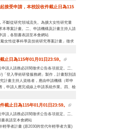
rch, TDR)實踐，達成知識到行動(Knowledge
起接受申請，本校設收件截止日為115
，不斷從研究領域流失。為擴大女性研究量
求本專案計畫。二、申請機構及計畫主持人請
申請，各類書表請至本會網站
鼓勵女性從事科學及技術研究專案計畫」徵求
為115年01月01日23:59。
構及申請人請務必詳閱徵求公告各項規定。二、
)「登入學術研發服務網」製作，計畫類別請
題研究計畫主持人資格者，應由申請機構（即申
者，申請人應完成線上申請系統作業。四、檢
一）下午2時辦理「青穗學者計畫」徵案說明會
日為115年01月01日23:59。
構及申請人請務必詳閱徵求公告各項規定。二、
類書表請至本會網站
學者計畫 (原2030跨世代年輕學者方案)