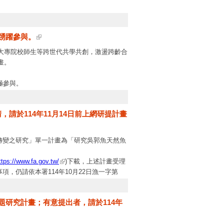
踴躍參與。
大專院校師生等跨世代共學共創，激盪跨齡合
畫。
極參與。
；未辦理樂齡大學之學校，請協助張貼於公布
，請於114年11月14日前上網研提計畫
畫，本案如有未盡事宜，請洽「樂齡學習中南
m
。
性轉變之研究」單一計畫為「研究吳郭魚天然魚
ttps://www.fa.gov.tw/
)下載，上述計畫受理
項，仍請依本署114年10月22日漁一字第
專題研究計畫；有意提出者，請於114年