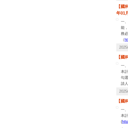
年第
【國
to 
年01月
一
能
務
（
ht
公告
202
【國科
一、
本
勾選
請
附1
202
（
【國科
一、
本計
(
htt
」。