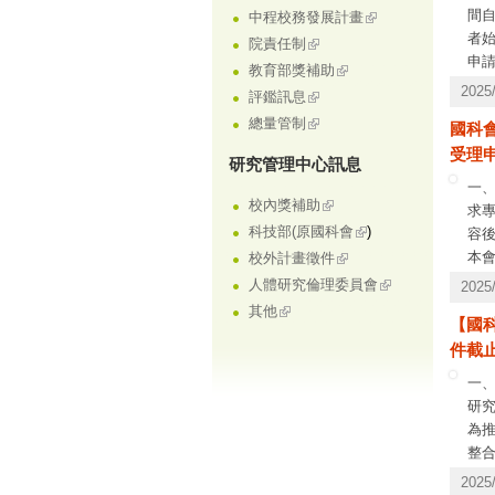
間自
中程校務發展計畫
者
院責任制
申
教育部獎補助
下
202
評鑑訊息
分
總量管制
國科會
約用
受理申
會
研究管理中心訊息
委
一、
校內獎補助
求專
科技部(原國科會
)
容後
本會
校外計畫徵件
(02
人體研究倫理委員會
202
其他
【國
件截止
一
研究
為
整
三次
202