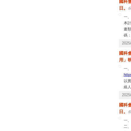
國科
體」
日。
主
送出
一
本
畫
碼：
告
202
國科會
用」執
一、
http
以實
絡人
線，電
202
國科
日。
一
二