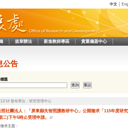
Jump to navigation
中文
│
Eng
織
規章辦法
新進教師專區
貴重儀器中心
這裡
息公告
息標題
5/12/18 發布單位：研究管理中心
長照社團法人：「屏東縣失智照護教研中心」公開徵求「115年度研究案
期二)下午5時止受理申請。
、徵求主題：