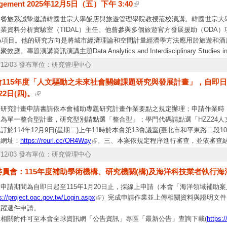
gement 2025年12月5日（五）下午 3:40
校餐旅系誠摯邀請韓國世宗大學飯店與旅遊管理學院教授蒞校演講。韓國世宗大
業資料分析實驗室（TIDAL）主任。他曾參與多個旅遊官方發展援助（ODA
DA項目。他的研究方向是將城市經濟理論和空間計量經濟學方法應用於旅遊和
效應。專題演講資訊演講主題Data Analytics and Interdisciplinary Studies in 
fessor, College of Hospitality and Tourism Management, Sejong U
5/12/03 發布單位：研究管理中心
2（秉雅樓）日期：2025 年 12 月 5 日（五）
會115年度「人文驅動之未來社會關鍵課題研究與發展計畫」，自即日
22日(四)。
、研究計畫申請書請依本會補助專題研究計畫作業要點之規定辦理；申請作業時
案為單一整合型計畫，研究型別請點選「整合型」；學門代碼請點選「HZZ24
訂於114年12月9日(星期二)上午11時於本會第13會議室(臺北市和平東路二段1
名網址：
https://reurl.cc/OR4Way
。三、本案依規定程序進行審查，並依審查
申覆。四、附計畫徵求公告1份(如附件)，並公布於本會網站(
http://www.nstc.g
5/12/03 發布單位：研究管理中心
請疑義，請洽：本會人文處張映涵助理研究員，電話： 02-2737-7108，email:
委員會：115年度補助學術機構、研究機關(構)及海洋科技業者執行
操作問題，請洽資訊處系統服務專線（電話：02-2737-7590、7591、7592）。
申請期間為自即日起至115年1月20日止，採線上申請（本會「海洋領域補助
s://project.oac.gov.tw/Login.aspx
）完成申請作業並上傳相關資料與證明文件
踴躍遞件申請。
、相關附件可至本會全球資訊網「公告資訊」專區「最新公告」查詢下載(
https: