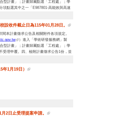
整合型計畫」；計畫歸屬點選「工程處」；學
項點選其中之一「E987801-高能效與高速
用、E987805-先進晶片製造技術」，以利識
於本會工程處網站
設收件截止日為115年01月28日。
站。
詳閱本計畫徵求公告及相關附件各項規定。
stc.gov.tw
）進入「學術研發服務網」製
整合型計畫」；計畫歸屬點選「工程處」；學
恕不受理申覆。四、檢附計畫徵求公告1份，並
訊亦將公布於工程處網站。
5年1月19日）
年1月2日止受理提案申請。