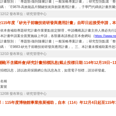
；計畫類別：「專題類-隨到隨審計畫｜一般策略專案計畫」；研究型別點選「
碼：「E9878-高效能晶片關鍵技術與創新應用計畫」，子學門代碼依計畫所屬分
晶片、E987802-高功率、高傳輸電路與晶片模組、E987804-邊緣運算晶片應
5/12/12 發布單位：研究管理中心
。三、本計畫未獲補助案件恕不受理申覆。四、檢附計畫徵求公告1份，並公告
會115年度「矽光子前瞻技術研發與應用計畫」自即日起接受申請，本校
tps://www.nstc.gov.tw/eng/ch
）；後續徵求說明會資訊亦將公布於工程處網
、依本會補助專題研究計畫作業要點規定辦理，申請機構及計畫主持人務必先行
、本計畫申請案全面實施線上申請，各類書表請務必至本會網站（
https://www.n
；計畫類別：「專題類-隨到隨審計畫｜一般策略專案計畫」；研究型別點選「
碼：「E9883-矽光子前瞻技術研發與應用計畫」。三、本計畫未獲補助案件
告於本會工程處網站（
https://www.nstc.gov.tw/eng/ch
）；後續徵求說明會資
5/12/10 發布單位：研究管理中心
關(不含國科會)研究計畫招標訊息(截止投標日期:114年12月19日~11
項招標訊息，請以政府採購網公告訊息為主，如需電子領標，請洽研發處。
次
關名稱
案案號
告
5/12/08 發布單位：研究管理中心
止
：115年度博物館事業推展補助，自本（114）年12月4日起至115
算