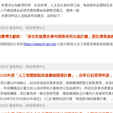
、 本獎項分為數理科學、生命科學、人文及社會科學三組，每組每年設獎額至多
獎人可獲頒獎金及研究獎助費各新臺幣30萬元、獎牌一面。
、 本獎項申請人資格及申請事宜，說明如下：
、
.申請人資格：須於國內公立大學或教育部立案之私立大學或獨立學院、或本院認
5/12/12 發布單位：研究管理中心
下列條件：
館臺灣文獻館：「原住民族歷史事件調查研究出版計畫」委託專業服
) 自擔任專任助研究員、助理教授、或相當職級未滿8年（即於106年8月1日
招標資訊公布於(
https://www.th.gov.tw/
)及行政院公共工程委員會政府採購資
職停薪者，得依每一出生數再延長2年。
) 於國內學術研究機構、或公私立大學院校有專任職務者（不含博士後研究人員
 申請事宜：
5/12/12 發布單位：研究管理中心
) 採線上申請方式辦理。
) 申請需檢附文件：
會115年度「人工智慧賦能加速藥物開發計畫」，自即日起受理申請，本
) 5年內（109年8月2日至114年8月1日）在國內任職期間發表或被接受之代
、本計畫以AI為軸心，結合跨域及跨產業資源，推動藥物開發之創新應用，並強
學位論文擴充或修改後發表之著作，申請人須提供說明其擴充或修改內容及創新
。申請機構及計畫主持人請詳閱本計畫徵求公告(如附件)，申請注意事項擇要說
作。
受補助機構，本計畫為單一整合型研究案，獲推薦補助之計畫列入本會研究案件數
5年內（109年8月2日至114年8月1日）研究出版品目錄。
至119年5月31日(採分年核定)。(三)計畫類別請勾選「專題類-隨到隨審計
推薦函2封。
選「整合型」，計畫歸屬請勾選「生科處」、學門代碼請勾選「B90-專案」和子學
5/12/12 發布單位：研究管理中心
開發」；或「工程處」、學門代碼請勾選「E98-專案」和子學門代碼請勾選「E9