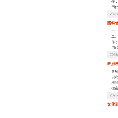
作
門代
運算
202
別
國科
（
ht
一
二
作
門代
公
202
政府機
各
項
機
標
公
202
截
文化部
預