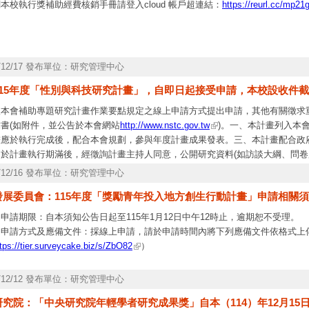
本校執行獎補助經費核銷手冊請登入cloud 帳戶超連結：
https://reurl.cc/mp21
5/12/17 發布單位：研究管理中心
15年度「性別與科技研究計畫」，自即日起接受申請，本校設收件截止日
依本會補助專題研究計畫作業要點規定之線上申請方式提出申請，其他有關徵求
書(如附件，並公告於本會網站
http://www.nstc.gov.tw
)。一、本計畫列入本
畫應於執行完成後，配合本會規劃，參與年度計畫成果發表。三、本計畫配合政
，於計畫執行期滿後，經徵詢計畫主持人同意，公開研究資料(如訪談大綱、問卷
不符合規定者，不予受理；審查未獲通過者，恕不受理申覆。五、本案相關聯絡
5/12/16 發布單位：研究管理中心
承辦人：自然處黃彥儒科長：(02)2737-7467；
yenhuang@nstc.gov.tw
。工程
發展委員會：115年度「獎勵青年投入地方創生行動計畫」申請相關
o@nstc.gov.tw
。
申請期限：自本須知公告日起至115年1月12日中午12時止，逾期恕不受理。
、申請方式及應備文件：採線上申請，請於申請時間內將下列應備文件依格式上
tps://tier.surveycake.biz/s/ZbO82
）
5/12/12 發布單位：研究管理中心
究院：「中央研究院年輕學者研究成果獎」自本（114）年12月15日