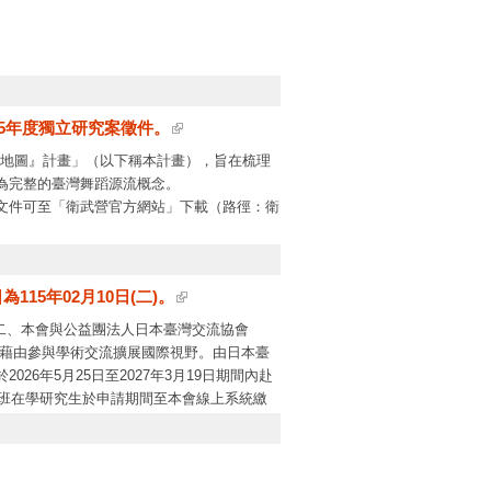
。
5年度獨立研究案徵件。
憶地圖』計畫」（以下稱本計畫），旨在梳理
為完整的臺灣舞蹈源流概念。
文件可至「衛武營官方網站」下載（路徑：衛
15年02月10日(二)。
。二、本會與公益團法人日本臺灣交流協會
促進雙方青年藉由參與學術交流擴展國際視野。由日本臺
6年5月25日至2027年3月19日期間內赴
士班在學研究生於申請期間至本會線上系統繳
冊函送本會始完成申請作業。四、檢附活動簡
站計畫徵求專區，請貴機構留意本會公告資
話：(02)2737-7151；日文版可洽公