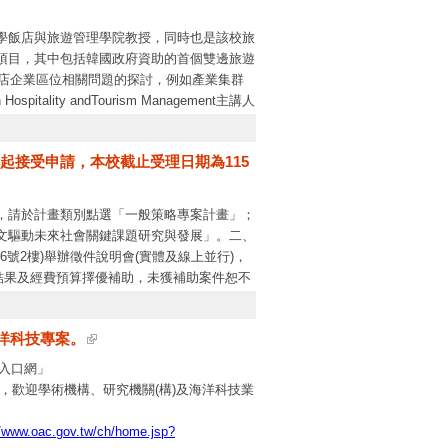
學飯店與旅遊管理學院教授，同時也是該校旅
）項目，其中包括韓國政府資助的首個雙邊旅遊
酒店企業區位相關問題的探討，例如產業集群
Hospitality andTourism Management主講人
niversity演講時間與地點時間：下午3:40地點：HE-
起接受申請，本校截止受理日期為115
，請於計畫類別點選「一般策略專案計畫」；
人文驅動未來社會關鍵課題研究與發展」。二、
06號2樓)舉辦徵件說明會(實體及線上並行)，
結果及經費預算擇優補助，未獲補助案件恕不
ov.tw
)。五、本案相關聯絡資訊：(1)本案如
yhchang1@nstc.gov.tw
。(2)有關線上申請
海洋科技專案。
案入口網」
，歡迎學術機構、研究機關(構)及海洋科技業
//www.oac.gov.tw/ch/home.jsp?