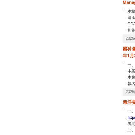
Mana
本
遊產
O
和集聚
Pro
202
10
國科
年1月
一
本
本會
報
受理
202
有申
海洋
系統
一、
http
者
二