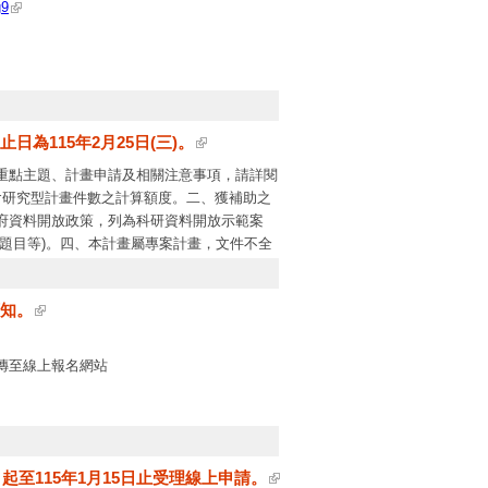
g9
為115年2月25日(三)。
重點主題、計畫申請及相關注意事項，請詳閱
會研究型計畫件數之計算額度。二、獲補助之
府資料開放政策，列為科研資料開放示範案
題目等)。四、本計畫屬專案計畫，文件不全
資訊：有關計畫內容及申請疑義，請洽相關學
處羅惠嫻助理研究員：(02)2737-7083；
須知。
傳至線上報名網站
起至115年1月15日止受理線上申請。