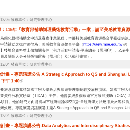
5/12/05 發布單位：研究管理中心
部：115年「教育部補助辦理藝術教育活動」一案，請至美感教育資
、為簡化旨揭補助之申請及審查作業流程，本部於美感教育資源整合平臺提供線
、申請補助之操作路徑為：美感教育資源整合平臺（
https://aew.moe.edu.tw
）
請】後填寫資料並上傳相關表件（包含活動申請表-甲表總表（需用印）、乙表
人員及關係人身分關係揭露表（需用印）及活動計畫書）。
、線上申請期間說明：
5/12/04 發布單位：研究管理中心
、
畫－專題演講公告 A Strategic Approach to QS and Shanghai Un
115年1月：受理申請3月至8月辦理之活動。
下午 1:40
115年7月：受理申請9月至次年2月辦理之活動。
受理申請及補件截止日期分別為2月2日（逢假日順延至當日）及7月31日下午
校餐旅系誠摯邀請韓國世宗大學飯店與旅遊管理學院教授蒞校演講。韓國世宗大
，不予受理。
業資料分析實驗室（TIDAL）主任。他曾參與多個旅遊官方發展援助（ODA
活動辦理形式請參照「教育部補助辦理藝術教育活動要點」所列；為利推動本部政
DA項目。他的研究方向是將城市經濟理論和空間計量經濟學方法應用於旅遊和
相關重要教育議題之藝術教育活動可列為優先補助對象。
效應。專題演講資訊演講主題A Strategic Approach to QS and Shanghai Univers
、請貴單位（並請轉知轄管之學校、立案之非營利性質法人、團體）若欲申請旨
Hospitality and Tourism Management, Sejong University演講時
5/12/04 發布單位：研究管理中心
成填報作業，請免再送紙本相關申請資料到部。
25 年 12 月 5 日（五）
－專題演講公告:Data Analytics and Interdisciplinary Studies in