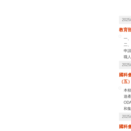
202
教育
一
二
申
職
三
202
四
國科會計
1.
（五）
2.
3.
本
閉
遊產
4.
O
合
和集聚
五
of 
202
完
20
國科會計畫