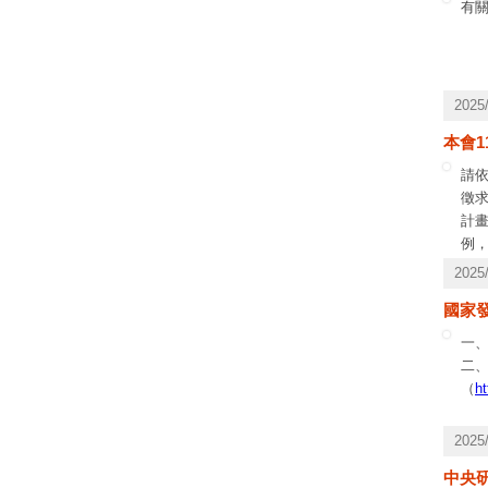
有關
202
本會1
請
徵求
計
例
或
202
術處
國家
hhl
一、
二
（
ht
202
中央研