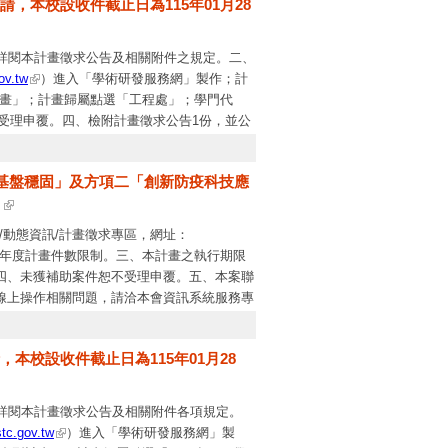
，本校設收件截止日為115年01月28
式撰寫，表CM03內容至多50 頁。(五)計畫
，完成計畫書線上申請作業；由申請機構彙整
案計畫未獲補助案件恕不受理申覆。
詳閱本計畫徵求公告及相關附件之規定。二、
ov.tw
）進入「學術研發服務網」製作；計
計畫」；計畫歸屬點選「工程處」；學門代
不受理申覆。四、檢附計畫徵求公告1份，並公
亦將公布於工程處網站。
科技基盤穩固」及方項二「創新防疫科技應
。
/動態資訊/計畫徵求專區，網址：
該年度計畫件數限制。三、本計畫之執行期限
定。四、未獲補助案件恕不受理申覆。五、本案聯
09。線上操作相關問題，請洽本會資訊系統服務專
本校設收件截止日為115年01月28
詳閱本計畫徵求公告及相關附件各項規定。
stc.gov.tw
）進入「學術研發服務網」製