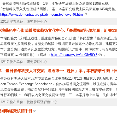
)「失智症照護創新模組研發」1案，本案研究經費上限為新臺幣110萬元整。
)「智慧科技導入失智症精準照護」1案，本案研究經費上限為新臺幣145萬元整
、
https://www.dementiacare-pt.ablh.com.tw/news-46.html
5/12/18 發布單位：研究管理中心
表演藝術中心衛武營國家藝術文化中心:「臺灣舞蹈記憶地圖」計畫11
、本場館受文化部委託辦理，重建臺灣藝術史2.0計畫「舞蹈歷史『臺灣舞蹈記
灣舞蹈發展的多元樣貌，從歷史的縫隙中發掘長期未被充分紀錄的群體，建構更
、本計畫分為口述史研究及主題式研究，相關資訊詳附件一徵件簡章，報名相關
官網首頁 → 最新消息）（網址 ：
https://npacwwy.tw/en08vBfY3
）。
5/12/17 發布單位：研究管理中心
6年「臺日青年科技人才交流--選送博士生赴日」案，本校設收件截止日為1
依公益財團法人日本台灣交流協會台北事務所114年12月8日第331號函辦理
apan-Taiwan Exchange Association）合作辦理旨揭交流活動，以
流協會提供經費，補助自然科學領域且具中華民國國籍之博士班在學研究生，於202
本進行30日以上、60日以內之研究或調查活動。三、本案採線上申請，先由博
申請資料，再由推薦機構於申請截止日前於線上系統彙送至本會，並造具申請名
5/12/17 發布單位：校務發展暨評鑑中心
中、日文版及系統操作步驟各一份，相關注意事項將自發文之日起公告於本會網
獎補助經費核銷手冊
五、本補助案聯絡資訊如下：活動簡章中文版可洽國科會科國處承辦人孫小于專員，電
團法人日本台灣交流協會陳孟綾小姐，電話：(02)2713-8000 ＃2411。