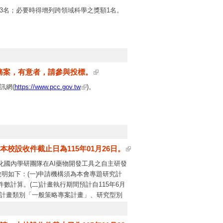
3名；必要時得增列跨領域科學之獎額1名。
可之國外大學或獨立學院獲得博士學位，並具
務案，有意者，請參與投標。
後首次到職始符資格）。但於此期間曾生產或育嬰
訊網(
https://www.pcc.gov.tw
)。
）。
校設收件截止日為115年01月26日。
表著作至多3篇，不含學位論文，不以中文為限。若
化國內學研團隊在AI藥物開發工具之自主研發
性，並經審查委員會審查通過，始得列為代表
明如下：(一)申請機構須為本會專題研究計
計算。(二)計畫執行期間預計自115年6月
畫」，計畫類別「一般策略專案計畫」、研究型別
門代碼請勾選「B90D004 - 人工智慧驅動
882-人工智慧賦能加速藥物開發計畫-AI軟