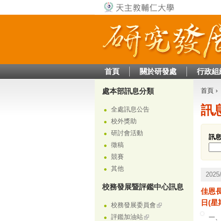
首頁
關於研發處
行政組
處本部訊息分類
首頁
›
您在
訊
全處訊息公告
校外獎助
研討會活動
訊
徵稿
競賽
其他
202
校務發展暨評鑑中心訊息
佳恩
日(星
校務發展委員會
評鑑加油站
一