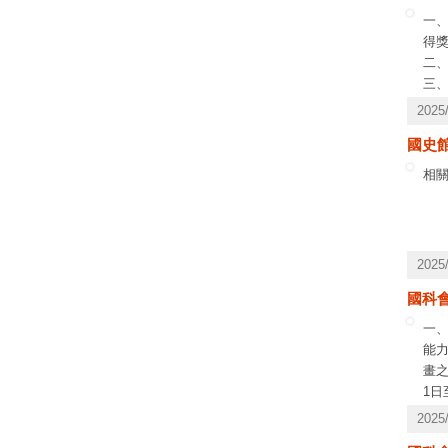
一
得
二
三
1
202
備
國史
2.
(1
相關
留
(2
3.
4.
202
(1
(2
國科
(3
一
為
能力
著
畫之
 
1日
 
請勾
202
藥物