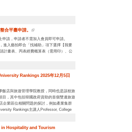
源整合平臺申請。
上申請，申請者不需加入會員即可申請。
，進入藝拍即合「找補助」項下選擇【我要
申請計畫表、丙表經費概算表（需用印）、公
iversity Rankings 2025年12月5日
5時，逾期未線上填報申請及完成補件，系統將關
學飯店與旅遊管理學院教授，同時也是該校旅
）項目，其中包括韓國政府資助的首個雙邊旅遊
策，115年如結合本土、社會情緒學習及結
酒店企業區位相關問題的探討，例如產業集群
ity Rankings主講人Professor, College
揭補助案件，請於上開受理線上申請期限內，
間與地點時間：下午 1:40地點：HE-305（秉雅樓）日期：
 Hospitality and Tourism