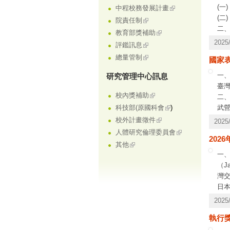
(一
中程校務發展計畫
(二
院責任制
二
教育部獎補助
202
評鑑訊息
總量管制
國家
一
研究管理中心訊息
臺
校內獎補助
二
武營
科技部(原國科會
)
校外計畫徵件
202
人體研究倫理委員會
202
其他
一、
（J
灣交
日
交
202
章
執行
訊。
益財