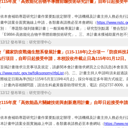
會115年度「高效能化合物半導體前瞻技術研究計畫」自即日起接受申請
。(四)計畫內容格式請依徵求公告網頁下方「附加檔案」之表CM03及表CM04格
持人須依「國科會補助專題研究計畫作業要點」規定，並依申請機構規定時間內
並造具申請名冊1式2份，應於115年2月3日(星期二)前函送本會。二、本專
、依本會補助專題研究計畫作業要點規定辦理，申請機構及計畫主持人務必先行
計畫申請案全面實施線上申請，各類書表請務必至本會網站（
https://www.nstc.g
類別：「專題類-隨到隨審計畫｜一般策略專案計畫」；研究型別點選「整合型
「E9884-高效能化合物半導體前瞻技術研究」。三、本計畫未獲補助案件恕
於本會工程處網站（
https://www.nstc.gov.tw/eng/ch
）；後續徵求說明會資訊
5/12/12 發布單位：研究管理中心
「國家防疫戰備生態系發展計畫」(115-118年)之分項一「防疫
行項目，自即日起接受申請，本校設收件截止日為115年01月12日
旨揭計畫徵求注意事項及規定，請參閱本會計畫徵求網頁之公告訊息(本會首頁
s://www.nstc.gov.tw/folksonomy/rfpList
)。二、計畫主持人申請時須未超過
際核定日期為準(預計115年5月至119年4月止)，採分年核定多年期方式核
：計畫內容相關問題，請洽生科處黃薇蓉助理研究員，電話: (02)2737-80
話：0800-212-058、(02)2737-7590~92。
5/12/12 發布單位：研究管理中心
會115年度「高效能晶片關鍵技術與創新應用計畫」自即日起接受申請，
、依本會補助專題研究計畫作業要點規定辦理，申請機構及計畫主持人務必先行
、本計畫申請案全面實施線上申請，各類書表請務必至本會網站（
https://www.n