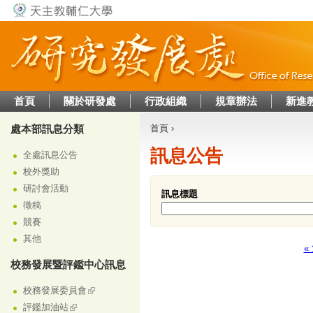
Jump to navigation
首頁
關於研發處
行政組織
規章辦法
新進
處本部訊息分類
首頁
›
您在這裡
訊息公告
全處訊息公告
校外獎助
研討會活動
訊息標題
徵稿
競賽
其他
«
頁面
校務發展暨評鑑中心訊息
校務發展委員會
評鑑加油站