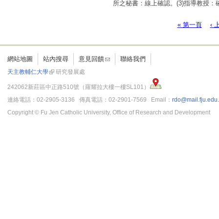
所之秘書：線上確認。(3)指導教授
「遵照學術倫理規範」。四、請申請
取得六小時之上課證明。本校學士生申
« 第一頁
‹
頁面
研人員帳號。信件內容請提供欲使用
網站地圖
站內搜尋
意見回饋
聯絡我們
天主教輔仁大學
研究發展處
242062新莊區中正路510號（羅耀拉大樓一樓SL101）
連絡電話：02-2905-3136 傳真電話：02-2901-7569 Email：
rdo@mail.fju.edu
Copyright © Fu Jen Catholic University, Office of Research and Development