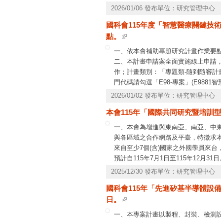
(一)、第1階段：
2026/01/06 發布單位：研究管理中心
1.公開徵求研究主題：115年1月
國科會115年度「智慧醫療關鍵技術
及中央警察大學，徵求一般性及特定
點。
2.函請相關部會提供書面意見：彙整
請相關部會依業管所涉主題提供評估
一、依本會補助專題研究計畫作業要
3.召開跨部會研商會議及專案會議：
二、本計畫申請案全面實施線上申請
請相關部會、專家學者及本基金管理
作；計畫類別：「專題類-隨到隨審
劃參考。
門代碼請勾選「E98-專案」(E9881
4.提報本基金管理會核定研究主題：
院」、「E988103 AI軟體輔助及
2026/01/02 發布單位：研究管理中心
(二)、第2階段：
件恕不受理申覆。四、檢附計畫徵求
本會115年「國際共同研究暨培訓型
徵求說明會資訊亦將公布於工程處網
一、本會為增進與東南亞、南亞、中
與各區域之合作網路及平臺，特徵求
來自至少7個(含)國家之外國學員來
預計自115年7月1日至115年12
助事項、補助經費項目、申請方式及
2025/12/30 發布單位：研究管理中心
閱各項規定。五、本案聯絡人：相關計畫
國科會115年「先進矽基半導體設
題，請洽本會資訊系統服務專線，電話：0800-
日。
一、本專案計畫以製程、封裝、檢測