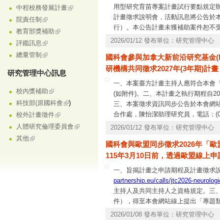
用型研究育苗專案計畫試行要點規定辦
中程校務發展計畫
計畫徵求說明會，活動訊息將公告於本
院責任制
行）。本公告計畫未獲補助案件恕不受理
教育部獎補助
mail：
chyliu@nstc.gov.tw
。
2026/01/12 發布單位：研究管理中心
評鑑訊息
總量管制
國科會參與加拿大新前沿研究基金(N
研機構共同徵求2027年(3年期)計
研究管理中心訊息
一、本案臺方計畫主持人應符合本會
校內獎補助
(如附件)。二、本計畫之執行期程自20
科技部(原國科會
)
三、本案徵求資訊同步公告於本會網站
合作處，陳怡潔助理研究員，電話：(02)
校外計畫徵件
058，(02)2737-7590、7591、7592。
人體研究倫理委員會
2026/01/12 發布單位：研究管理中心
其他
國科會與歐盟同步徵求2026年「歐盟
115年3月10日前，透過歐盟線上
一、旨揭計畫之申請期程及計畫徵求
partnership.eu/calls/jtc2026-neurologi
主持人及共同主持人之資格規定。三
件），得至本會網站線上提出「專題類隨
度執行本會「雙邊協議國際合作計畫」
2026/01/08 發布單位：研究管理中心