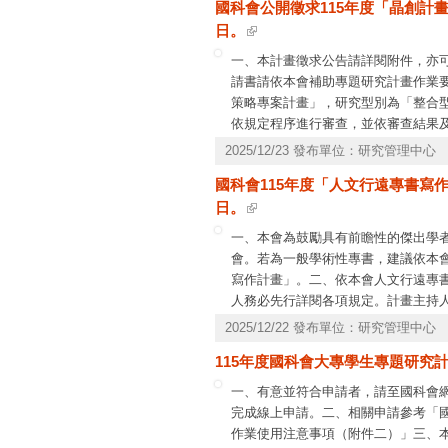
國科會公開徵求115年度「晶創計
日。
一、本計畫徵求公告請詳閱附件，亦
請書請依本會補助專題研究計畫作業
策略專案計畫」，研究型別為「整合型
依規定程序進行審查，並依審查結果
義：請洽本會自然處郭廷洋助理研究員，電話(0
2025/12/23 發布單位：研究管理中心
資訊系統服務專線，電話(02)2737-7590、
國科會115年度「人文行遠專書寫作
日。
一、本會為鼓勵具有前瞻性的傑出學
會。若為一般學術性專書，建議依本
寫作計畫」。二、依本會人文行遠專書
人務必先行詳閱各項規定。計畫主持人
月1日開始。本案經核定通過後，計
2025/12/22 發布單位：研究管理中心
會重複申請，如有與其他研究計畫部
115年度國科會大專學生專題研究計
構應切實審查計畫主持人之資格條件
專書之出版情況，符合者始得將其申
一、有意並符合申請者，請至國科會
完成線上申請。二、相關申請參考「
作業使用注意事項（附件二）」三、本