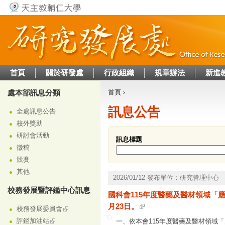
Jump to navigation
首頁
關於研發處
行政組織
規章辦法
新進
處本部訊息分類
首頁
›
您在這裡
訊息公告
全處訊息公告
校外獎助
研討會活動
訊息標題
徵稿
競賽
其他
2026/01/12 發布單位：研究管理中心
校務發展暨評鑑中心訊息
國科會115年度醫藥及醫材領域「
月23日。
校務發展委員會
評鑑加油站
一、依本會115年度醫藥及醫材領域