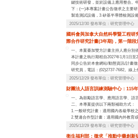
鍵技術研發，並於設備上應用整合。申
下：(一)本專案計畫公告徵求之主要研
製造測試設備，3.矽基半導體檢測設
相關領域)組成研究團隊。(三)產學
2025/12/30 發布單位：研究管理中心
機台進行計畫整合與成果驗證，提案
國科會與加拿大自然科學暨工程研究委員
必至本會網站（
https://www.nstc.gov.
際合作研究計畫(3年期)，第一階段
畫類別請選擇「一般策略專案計畫」，
半導體設備關鍵技術研發」。申請機
一、本案臺加雙方計畫主持人應分別依
人以申請一件本專案計畫為限。
本計畫之執行期程自2027年1月1日
同步公告於本會網站/動態資訊/計畫
研究員，電話：(02)2737-7682。線
7591、7592。
2025/12/29 發布單位：研究管理中心
財團法人語言訓練測驗中心：115
一、為鼓勵語言學、應用語言學、語言
二、本專案提供以下兩類補助方式：
1.一般研究計畫：適用國內各級學校
2.雙邊合作型計畫：適用國內外教育
共同合作研究。
2025/12/29 發布單位：研究管理中心
三、專案採線上申請，作業要點及線
衛生福利部：徵求「推動中藥創新
四、即日起接受申請，申請截止日期為1