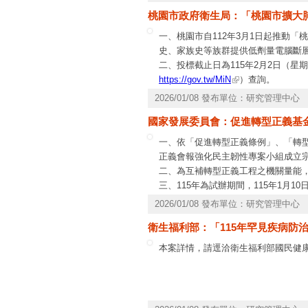
年為原則，未獲補助案件恕不受理申
桃園市政府衛生局：「桃園市擴大肺癌
2737－7695。
一、桃園市自112年3月1日起推動
史、家族史等族群提供低劑量電腦斷
二、投標截止日為115年2月2日（
https://gov.tw/MiN
）查詢。
2026/01/08 發布單位：研究管理中心
國家發展委員會：促進轉型正義基
一、依「促進轉型正義條例」、「轉
正義會報強化民主韌性專案小組成立
二、為互補轉型正義工程之機關量能
三、115年為試辦期間，115年1月
受理收件申請3次，並依收件情形辦理
2026/01/08 發布單位：研究管理中心
2年。相關資訊詳見本平臺(網址：
http
衛生福利部：「115年罕見疾病防
89953965、電子郵件：
cyhsu1@archi
本案詳情，請逕洽衛生福利部國民健康署魏