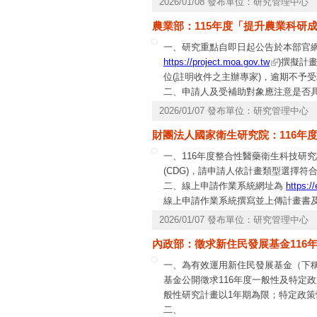
2026/01/08 發布單位：研究管理中心
農業部：115年度「提升農業科研
一、研究重點自即日起公告於本部官網(
https://project.moa.gov.tw
)撰擬計
位(註明收件之主辦專家)，逾期不予
二、申請人及受補助對象應注意是否
同法各項有關規定辦理。
2026/01/07 發布單位：研究管理中心
三、申請人及受補助對象如有公職人員
財團法人國家衛生研究院：116年
2項公職人員及關係人身分關係揭露
於本部官網公職人員利益衝突迴避法專
一、116年度整合性醫藥衛生科技研究
動公開前開揭露表件，以供公眾線上
(CDG)，請申請人依計畫類型選擇
二、線上申請作業系統網址為
https:/
線上申請作業系統撰寫並上傳計畫書
另請於115年4月13日(星期一)下午
2026/01/07 發布單位：研究管理中心
學術發展處)，信封上請加註「申請1
內政部：徵求新住民發展基金116
三、申請截止期限後，已取消補正作
四、申請之計畫有涉及人體研究、動
一、為有效運用新住民發展基金（下
請(屬第三級以上感染性生物材料者，
基金公開徵求116年度一般性及特定
之研究，亦請計畫主持人務必留意規
般性研究計畫以1年期為限；特定政策
二、