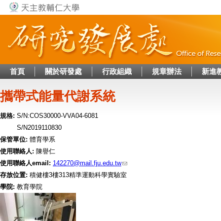
Jump to navigation
首頁
關於研發處
行政組織
規章辦法
新進
攜帶式能量代謝系統
規格:
S/N:COS30000-VVA04-6081
S/N2019110830
保管單位:
體育學系
使用聯絡人:
陳譽仁
使用聯絡人email:
142270@mail.fju.edu.tw
存放位置:
積健樓3樓313精準運動科學實驗室
學院:
教育學院