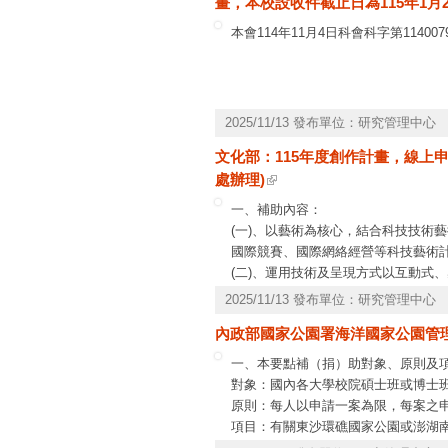
畫，本校設收件截止日為115年1月
災學門計畫課題相關事宜，請洽詢本案承辦
本會114年11月4日科會科字第114
2025/11/13 發布單位：研究管理中心
文化部：115年度創作計畫，線上申
處辦理)
一、補助內容：
(一)、以藝術為核心，結合科技技術
國際競賽、國際網絡經營等科技藝術
(二)、運用技術及呈現方式以互動式
覺、表演藝術創作。
2025/11/13 發布單位：研究管理中心
二、申請資格：
內政部國家公園署海洋國家公園管理
(一)、個人：領有中華民國國民身分
(二)、團體：依中華民國法律設立、
一、本要點補（捐）助對象、原則及
或團體。
對象：國內各大學校院碩士班或博士
三、線上申請及相關說明請至文化部
原則：每人以申請一案為限，每案之申
6544、電郵
cyt@moc.gov.tw
）。
項目：有關東沙環礁國家公園或澎湖
國家公園經營管理、環境教育、生態