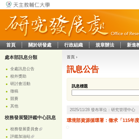
Jump to navigation
首頁
關於研發處
行政組織
規章辦法
新進
處本部訊息分類
首頁
›
您在這裡
訊息公告
全處訊息公告
校外獎助
研討會活動
訊息標題
徵稿
競賽
其他
2025/11/28 發布單位：研究管理中心
校務發展暨評鑑中心訊息
環境部資源循環署：徵求「115年度
校務發展委員會
評鑑加油站