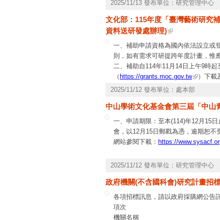
2025/11/13 發布單位：研究管理中心
計畫期程：自核定日起至115年12月3
文化部：115年度「臺灣藝術研究補
二、申請者請填妥附件研究計畫申請書
資料送研發處辦理)
一、補助申請資格為國內依法設立或登
則，如有需求可研提跨年度計畫，惟應
二、補助自114年11月14日上午9
（
https://grants.moc.gov.tw
）下載
人員服務之機關團體或受其監督之機關
2025/11/12 發布單位：處本部
分關係揭露表」。
中山學術文化基金會第三屆「中山
三、檢附本補助作業要點1份，如有
6522。
一、申請期限：至本(114)年12月
會，以12月15日郵戳為憑，逾期恕
網站參閱下載：
https://www.sysacf.or
2025/11/12 發布單位：研究管理中心
政府機關(不含國科會)研究計畫招標訊息
各項招標訊息，請以政府採購網公告
項次
機關名稱