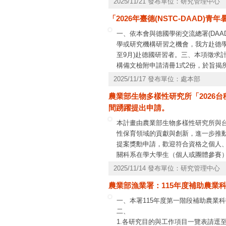
2025/11/21 發布單位：研究管理中心
計畫經費處理原則、專題研究計畫補
「2026年臺德(NSTC-DAAD)
一、依本會與德國學術交流總署(DA
學或研究機構研習之機會，我方赴德學
至9月)赴德國研習者。三、本項徵求
構備文檢附申請清冊1式2份，於旨揭
問，請洽本會科國處李蕙瑩研究員，電話：
2025/11/17 發布單位：處本部
212-058，(02)2737-7590、7591、75
農業部生物多樣性研究所「2026
間踴躍提出申請。
本計畫由農業部生物多樣性研究所與
性保育領域的貢獻與創新，進一步推動生
提案獎勳申請，歡迎符合資格之個人
關科系在學大學生（個人或團體參賽
文與簡報。2、菁英獎：申請對象：大
2025/11/14 發布單位：研究管理中心
性保育相關的研究，並有卓越的生物
農業部漁業署：115年度補助農業科
條件：針對生物多樣性保育議題提出創
研究機構或其他團體，可跨單位共同
一、本署115年度第一階段補助農業科
持。
二、
1.各研究目的與工作項目一覽表請逕至