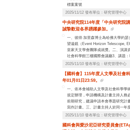
標案案號
公告
2025/11/12 發布單位：研究管理中心
截止
中央研究院114年度「中央研究院講座
預算
誠摯歡迎各界踴躍參加。
一、彼得·加里森博士為哈佛大學約瑟
望遠鏡（Event Horizon Te
皇家天文學會團隊成就獎。二、演講資訊
社會科學館三樓國際會議廳3、講題：Black
子檔1份，洽詢專線：（02）27899
2025/11/10 發布單位：研究管理中心
【國科會】115年度人文學及社會
年01月01日23:59。
一、依本會補助人文學及社會科學學術
規定辦理，申請機構及計畫主持人務
前期研究，建議申請本會專題研究計
寫作計畫。三、計畫主持人於同一年
優先於新申請案，本會依件數逐級從嚴
2025/11/10 發布單位：研究管理中心
1日開始。五、申請機構應切實審查
國科會與愛沙尼亞研究委員會(ETAg
專書計畫者，應確認該專書之出版情