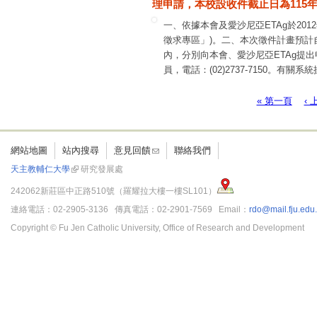
理申請，本校設收件截止日為115年1
向本會提出申請。六、專書計畫申請
（
http://www.nstc.gov.tw
）登入「
一、依據本會及愛沙尼亞ETAg於2
略以，研究計畫得依實際需要，申請
徵求專區」)。二、本次徵件計畫預計
內，分別向本會、愛沙尼亞ETAg提
員，電話：(02)2737-7150。有關系統
7592。
« 第一頁
‹
頁面
網站地圖
站內搜尋
意見回饋
聯絡我們
天主教輔仁大學
研究發展處
242062新莊區中正路510號（羅耀拉大樓一樓SL101）
連絡電話：02-2905-3136 傳真電話：02-2901-7569 Email：
rdo@mail.fju.edu
Copyright © Fu Jen Catholic University, Office of Research and Development