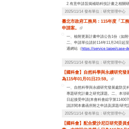
2.有意申請旨揭補助科技計畫之相關研
增計畫形式完成計畫研提。
2025/11/14 發布單位：研究管理中心
3.為利後續管考及績效展現，計畫申
臺北市政府工務局：115年度「工務建
4.為提升計畫研提品質，特編列計畫
申請案。
相關研究機關(構)參考。
5.為響應環保減少用紙，請於系統研提
一、檢附更新計畫申請公告1份（如附
為憑)，逾期概不受理。
二、申請單位請於114年11月24日
三、本署科技計畫經費編列請依據「農
通網站（
https://service.taipei/case-
年12月31日止，各計畫之預算額度詳
2025/11/14 發布單位：研究管理中心
【國科會】自然科學與永續研究發展
為115年01月01日23:59。
一、自然科學與永續研究發展處防災科
專題研究計畫之研究課題。二、本項研
日起接受申請(本會科會綜字第11400
請詳閱本書函所附之申請及課題/研
研究(TDR)精神，並強化原住民族
2025/11/14 發布單位：研究管理中心
原住民族基本法第21條第1項中所述
【國科會】配合愛沙尼亞研究委員會(E
究發展處網頁(
https://www.nstc.gov.t