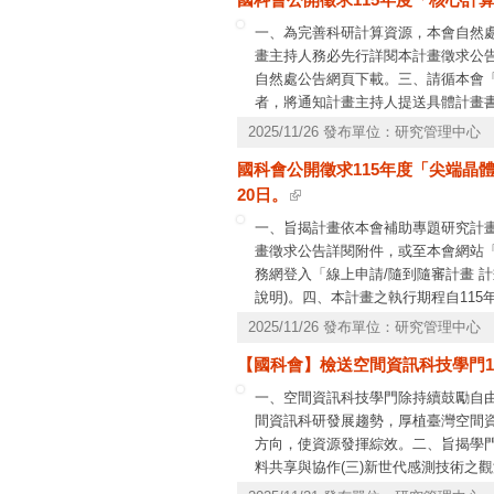
一、為完善科研計算資源，本會自然
畫主持人務必先行詳閱本計畫徵求公
自然處公告網頁下載。三、請循本會「
者，將通知計畫主持人提送具體計畫書
系統操作問題，請洽本會資訊系統服務專線，電
2025/11/26 發布單位：研究管理中心
國科會公開徵求115年度「尖端晶
20日。
一、旨揭計畫依本會補助專題研究計
畫徵求公告詳閱附件，或至本會網站
務網登入「線上申請/隨到隨審計畫 
說明)。四、本計畫之執行期程自11
容疑問，請洽本會自然處，電話：(02)2
2025/11/26 發布單位：研究管理中心
(02)2737-7590、7591、7592。
【國科會】檢送空間資訊科技學門1
一、空間資訊科技學門除持續鼓勵自
間資訊科研發展趨勢，厚植臺灣空間資
方向，使資源發揮綜效。二、旨揭學門11
料共享與協作(三)新世代感測技術之
由創新之科學探索計畫，不限於本主