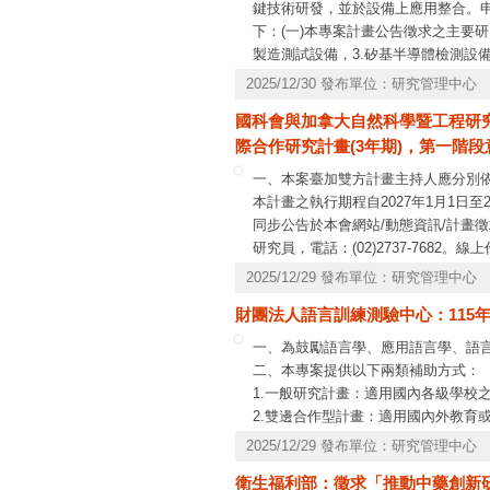
鍵技術研發，並於設備上應用整合。申
下：(一)本專案計畫公告徵求之主要研
製造測試設備，3.矽基半導體檢測設
相關領域)組成研究團隊。(三)產學
2025/12/30 發布單位：研究管理中心
機台進行計畫整合與成果驗證，提案
國科會與加拿大自然科學暨工程研究委員
必至本會網站（
https://www.nstc.gov.
際合作研究計畫(3年期)，第一階段
畫類別請選擇「一般策略專案計畫」，
半導體設備關鍵技術研發」。申請機
一、本案臺加雙方計畫主持人應分別依
人以申請一件本專案計畫為限。
本計畫之執行期程自2027年1月1日
同步公告於本會網站/動態資訊/計畫
研究員，電話：(02)2737-7682。線
7591、7592。
2025/12/29 發布單位：研究管理中心
財團法人語言訓練測驗中心：115
一、為鼓勵語言學、應用語言學、語言
二、本專案提供以下兩類補助方式：
1.一般研究計畫：適用國內各級學校
2.雙邊合作型計畫：適用國內外教育
共同合作研究。
2025/12/29 發布單位：研究管理中心
三、專案採線上申請，作業要點及線
衛生福利部：徵求「推動中藥創新
四、即日起接受申請，申請截止日期為1