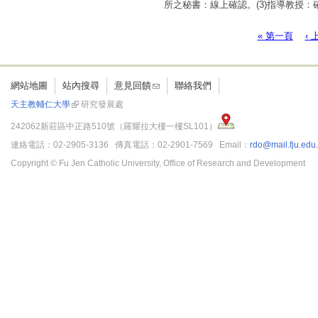
所之秘書：線上確認。(3)指導教授
「遵照學術倫理規範」。四、請申請
取得六小時之上課證明。本校學士生申
« 第一頁
‹
頁面
研人員帳號。信件內容請提供欲使用
網站地圖
站內搜尋
意見回饋
聯絡我們
天主教輔仁大學
研究發展處
242062新莊區中正路510號（羅耀拉大樓一樓SL101）
連絡電話：02-2905-3136 傳真電話：02-2901-7569 Email：
rdo@mail.fju.edu
Copyright © Fu Jen Catholic University, Office of Research and Development