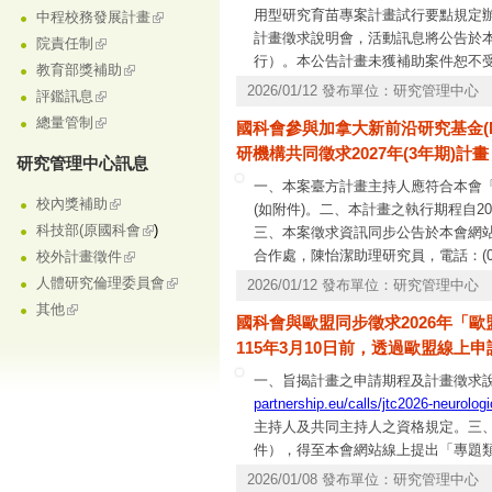
用型研究育苗專案計畫試行要點規定辦
中程校務發展計畫
計畫徵求說明會，活動訊息將公告於本
院責任制
行）。本公告計畫未獲補助案件恕不受理
教育部獎補助
mail：
chyliu@nstc.gov.tw
。
2026/01/12 發布單位：研究管理中心
評鑑訊息
總量管制
國科會參與加拿大新前沿研究基金(N
研機構共同徵求2027年(3年期)計
研究管理中心訊息
一、本案臺方計畫主持人應符合本會
校內獎補助
(如附件)。二、本計畫之執行期程自20
科技部(原國科會
)
三、本案徵求資訊同步公告於本會網站
合作處，陳怡潔助理研究員，電話：(02)
校外計畫徵件
058，(02)2737-7590、7591、7592。
人體研究倫理委員會
2026/01/12 發布單位：研究管理中心
其他
國科會與歐盟同步徵求2026年「歐盟
115年3月10日前，透過歐盟線上
一、旨揭計畫之申請期程及計畫徵求
partnership.eu/calls/jtc2026-neurologi
主持人及共同主持人之資格規定。三
件），得至本會網站線上提出「專題類隨
度執行本會「雙邊協議國際合作計畫」
2026/01/08 發布單位：研究管理中心