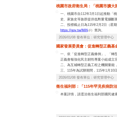
年為原則，未獲補助案件恕不受理申
桃園市政府衛生局：「桃園市擴大肺癌
2737－7695。
一、桃園市自112年3月1日起推動
史、家族史等族群提供低劑量電腦斷
二、投標截止日為115年2月2日（
https://gov.tw/MiN
）查詢。
2026/01/08 發布單位：研究管理中心
國家發展委員會：促進轉型正義基
一、依「促進轉型正義條例」、「轉
正義會報強化民主韌性專案小組成立
二、為互補轉型正義工程之機關量能
三、115年為試辦期間，115年1月
受理收件申請3次，並依收件情形辦理
2026/01/08 發布單位：研究管理中心
2年。相關資訊詳見本平臺(網址：
http
衛生福利部：「115年罕見疾病防
89953965、電子郵件：
cyhsu1@archi
本案詳情，請逕洽衛生福利部國民健康署魏