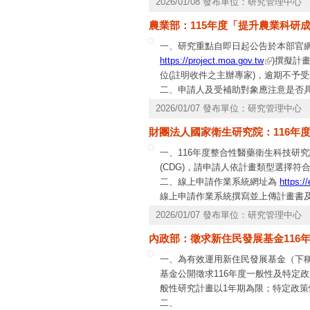
2026/01/08 發布單位：研究管理中心
農業部：115年度「提升農業科研
一、研究重點自即日起公告於本部官網(
https://project.moa.gov.tw
)撰擬計
位(註明收件之主辦專家)，逾期不予
二、申請人及受補助對象應注意是否
同法各項有關規定辦理。
2026/01/07 發布單位：研究管理中心
三、申請人及受補助對象如有公職人員
財團法人國家衛生研究院：116年
2項公職人員及關係人身分關係揭露
於本部官網公職人員利益衝突迴避法專
一、116年度整合性醫藥衛生科技研究
動公開前開揭露表件，以供公眾線上
(CDG)，請申請人依計畫類型選擇
二、線上申請作業系統網址為
https:/
線上申請作業系統撰寫並上傳計畫書
另請於115年4月13日(星期一)下午
2026/01/07 發布單位：研究管理中心
學術發展處)，信封上請加註「申請1
內政部：徵求新住民發展基金116
三、申請截止期限後，已取消補正作
四、申請之計畫有涉及人體研究、動
一、為有效運用新住民發展基金（下
請(屬第三級以上感染性生物材料者，
基金公開徵求116年度一般性及特定
之研究，亦請計畫主持人務必留意規
般性研究計畫以1年期為限；特定政策
二、