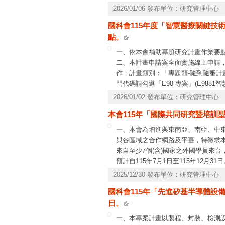
(一)、第1階段：
2026/01/06 發布單位：研究管理中心
1.公開徵求研究主題：115年1月
國科會115年度「智慧醫療關鍵技術
及中央警察大學，徵求一般性及特定
點。
2.函請相關部會提供書面意見：彙整
請相關部會依業管所涉主題提供評估
一、依本會補助專題研究計畫作業要
3.召開跨部會研商會議及專案會議：
二、本計畫申請案全面實施線上申請
請相關部會、專家學者及本基金管理
作；計畫類別：「專題類-隨到隨審
劃參考。
門代碼請勾選「E98-專案」(E9881
4.提報本基金管理會核定研究主題：
院」、「E988103 AI軟體輔助及
2026/01/02 發布單位：研究管理中心
(二)、第2階段：
件恕不受理申覆。四、檢附計畫徵求
本會115年「國際共同研究暨培訓型
徵求說明會資訊亦將公布於工程處網
一、本會為增進與東南亞、南亞、中
與各區域之合作網路及平臺，特徵求
來自至少7個(含)國家之外國學員來
預計自115年7月1日至115年12
助事項、補助經費項目、申請方式及
2025/12/30 發布單位：研究管理中心
閱各項規定。五、本案聯絡人：相關計畫
國科會115年「先進矽基半導體設
題，請洽本會資訊系統服務專線，電話：0800-
日。
一、本專案計畫以製程、封裝、檢測