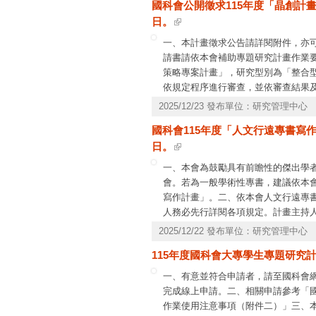
國科會公開徵求115年度「晶創計
日。
一、本計畫徵求公告請詳閱附件，亦
請書請依本會補助專題研究計畫作業
策略專案計畫」，研究型別為「整合型
依規定程序進行審查，並依審查結果
義：請洽本會自然處郭廷洋助理研究員，電話(0
2025/12/23 發布單位：研究管理中心
資訊系統服務專線，電話(02)2737-7590、
國科會115年度「人文行遠專書寫作
日。
一、本會為鼓勵具有前瞻性的傑出學
會。若為一般學術性專書，建議依本
寫作計畫」。二、依本會人文行遠專書
人務必先行詳閱各項規定。計畫主持人
月1日開始。本案經核定通過後，計
2025/12/22 發布單位：研究管理中心
會重複申請，如有與其他研究計畫部
115年度國科會大專學生專題研究計
構應切實審查計畫主持人之資格條件
專書之出版情況，符合者始得將其申
一、有意並符合申請者，請至國科會
完成線上申請。二、相關申請參考「
作業使用注意事項（附件二）」三、本