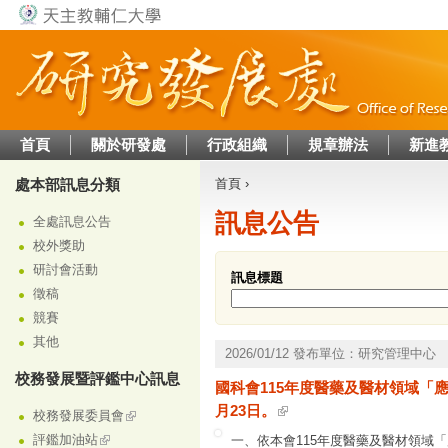
Jump to navigation
首頁
關於研發處
行政組織
規章辦法
新進
處本部訊息分類
首頁
›
您在這裡
訊息公告
全處訊息公告
校外獎助
研討會活動
訊息標題
徵稿
競賽
其他
2026/01/12 發布單位：研究管理中心
校務發展暨評鑑中心訊息
國科會115年度醫藥及醫材領域「
月23日。
校務發展委員會
評鑑加油站
一、依本會115年度醫藥及醫材領域