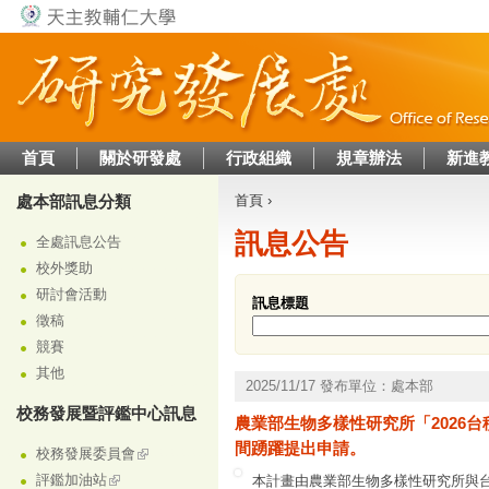
Jump to navigation
首頁
關於研發處
行政組織
規章辦法
新進
處本部訊息分類
首頁
›
您在這裡
訊息公告
全處訊息公告
校外獎助
研討會活動
訊息標題
徵稿
競賽
其他
2025/11/17 發布單位：處本部
校務發展暨評鑑中心訊息
農業部生物多樣性研究所「2026
間踴躍提出申請。
校務發展委員會
評鑑加油站
本計畫由農業部生物多樣性研究所與