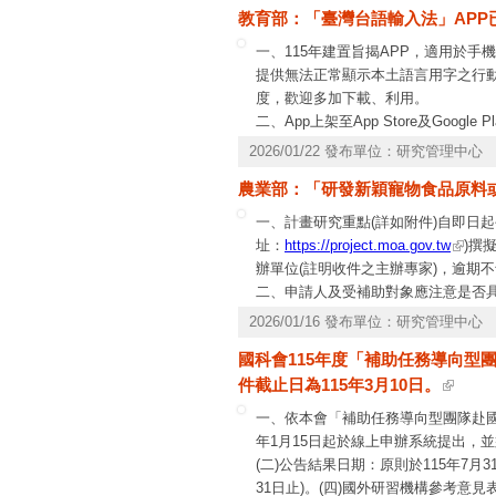
教育部：「臺灣台語輸入法」APP
一、115年建置旨揭APP，適用於
提供無法正常顯示本土語言用字之行
度，歡迎多加下載、利用。
二、App上架至App Store及Googl
(一)安卓(Google Play)：
2026/01/22 發布單位：研究管理中心
https://play.google.com/store/apps/de
農業部：「研發新穎寵物食品原料
(二)蘋果(App Store)系統：
https://apps.apple.com/tw/a
一、計畫研究重點(詳如附件)自即日起
址：
https://project.moa.gov.tw
)撰
辦單位(註明收件之主辦專家)，逾期
二、申請人及受補助對象應注意是否
同法各項有關規定辦理。
2026/01/16 發布單位：研究管理中心
三、申請人及受補助對象如有公職人員
國科會115年度「補助任務導向型團
2項公職人員及關係人身分關係揭露
件截止日為115年3月10日。
於本部官網公職人員利益衝突迴避法專
公開前開揭露表件，以供公眾線上查
一、依本會「補助任務導向型團隊赴國
年1月15日起於線上申辦系統提出，並
(二)公告結果日期：原則於115年7月3
31日止)。(四)國外研習機構參考意