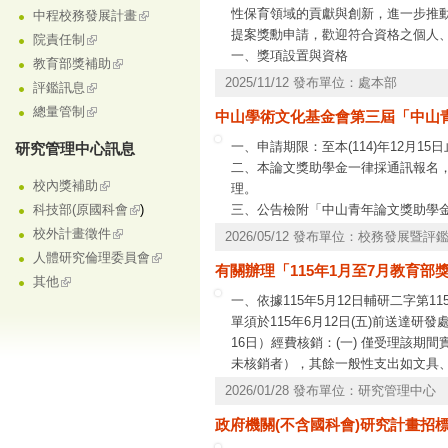
性保育領域的貢獻與創新，進一步推動生
中程校務發展計畫
提案獎勳申請，歡迎符合資格之個人
院責任制
一、獎項設置與資格
教育部獎補助
1、
新秀獎
：
2025/11/12 發布單位：處本部
評鑑訊息
申請對象：大專院校生物資源相關科
總量管制
中山學術文化基金會第三屆「中山
申請條件：從事台灣生物多樣性保育
2、
菁英獎
：
一、申請期限：至本(114)年12月15日
研究管理中心訊息
申請對象：大專院校生物資源相關科系
二、本論文獎助學金一律採通訊報名，
申請條件：從事與台灣生物多樣性保
校內獎補助
理。
3、
提案獎
：
三、公告檢附「中山青年論文獎助學
科技部(原國科會
)
。
校外計畫徵件
2026/05/12 發布單位：校務發展暨評
人體研究倫理委員會
有關辦理「115年1月至7月教育
其他
一、依據115年5月12日輔研二字第11
單須於115年6月12日(五)前送達研發處
16日）經費核銷：(一) 僅受理該
未核銷者），其餘一般性支出如文具、
請表」（附件），經主管用印後於115年
2026/01/28 發布單位：研究管理中心
間：115年7月1日至14日所產生之單
政府機關(不含國科會)研究計畫招標訊息
核銷憑證送達研發處／校發中心。四、