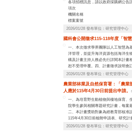
各項招標訊息，請以政府採購網公告
項次
機關名稱
標案案號
公告
2026/01/28 發布單位：研究管理中心
截止
國科會公開徵求115-118年度「
預算
一、本次徵求學界團隊以人工智慧為
洋管理，並提升海洋資源包括海洋生
構及計畫主持人務必先行詳閱本計畫相
恕不受理申覆。四、計畫徵求說明會訂於
https://reurl.cc/3bQ3RX
五、本案連
2026/01/28 發布單位：研究管理中心
7520，E-mail：pwlee7023@ n
農業部林業及自然保育署：「農業
7592。
人應於115年4月30日前提出申請。
一、為培育野生動植物與棲地保育、
院學生參與相關專題研究計畫，每案最
二、本計畫獎助對象為經教育部核准
115年4月30日前檢附申請表、研
三、相關資訊請參閱本署官網公告的
2026/01/28 發布單位：研究管理中心
https://www.forest.gov.tw/0004548/0