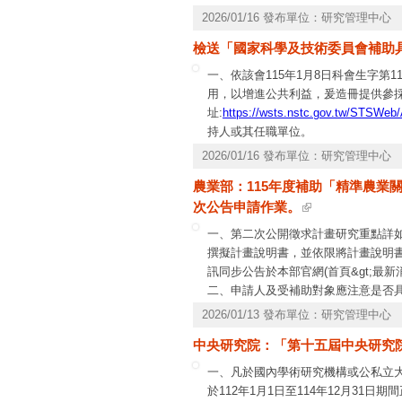
115年3月17日前，以電郵寄交本會
2026/01/16 發布單位：研究管理中心
目為15項，本會公告推薦之國外研習機
檢送「國家科學及技術委員會補助具
作，但不以此為限。
一、依該會115年1月8日科會生字第
用，以增進公共利益，爰造冊提供參
址:
https://wsts.nstc.gov.tw/STSWeb
持人或其任職單位。
2026/01/16 發布單位：研究管理中心
農業部：115年度補助「精準農業
次公告申請作業。
一、第二次公開徵求計畫研究重點詳
撰擬計畫說明書，並依限將計畫說明書
訊同步公告於本部官網(首頁&gt;最新
二、申請人及受補助對象應注意是否
同法各項有關規定辦理。
2026/01/13 發布單位：研究管理中心
三、申請人及受補助對象如有公職人員
中央研究院：「第十五屆中央研究院
2項公職人員及關係人身分關係揭露
(網址：
https://www.moa.gov.tw/ws.p
一、凡於國內學術研究機構或公私立
詢，併請注意。
於112年1月1日至114年12月3