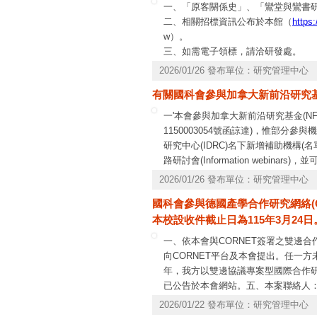
一、「原客關係史」、「鸞堂與鸞書
二、相關招標資訊公布於本館（
https:
w）。
三、如需電子領標，請洽研發處。
2026/01/26 發布單位：研究管理中心
有關國科會參與加拿大新前沿研究基
一'本會參與加拿大新前沿研究基金(NFR
1150003054號函諒達)，惟部分
研究中心(IDRC)名下新增補助機構
路研討會(Information webinar
訊請參考網址
https://sshrc-crsh.cana
2026/01/26 發布單位：研究管理中心
國科會參與德國產學合作研究網絡(C
本校設收件截止日為115年3月24日
一、依本會與CORNET簽署之雙邊
向CORNET平台及本會提出。任一方
年，我方以雙邊協議專案型國際合作
已公告於本會網站。五、本案聯絡人：計
操作問題，請洽本會資訊系統服務專線，電話：0
2026/01/22 發布單位：研究管理中心