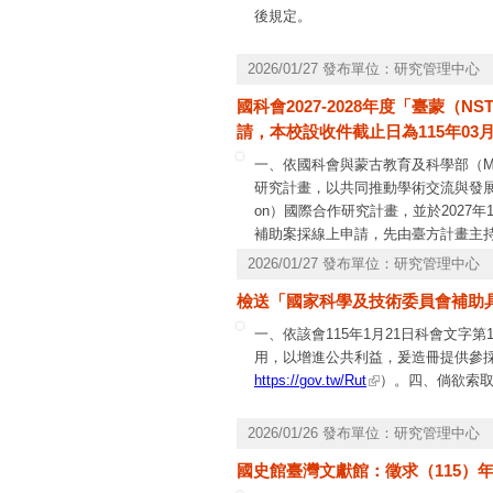
後規定。
2026/01/27 發布單位：研究管理中心
國科會2027-2028年度「臺蒙（N
請，本校設收件截止日為115年03月
一、依國科會與蒙古教育及科學部（
研究計畫，以共同推動學術交流與發展
on）國際合作研究計畫，並於2027
補助案採線上申請，先由臺方計畫主
至本會，並造具申請名冊函送國科會
2026/01/27 發布單位：研究管理中心
告於國科會網站計畫徵求專區，請貴
檢送「國家科學及技術委員會補助
國處承辦人孫小于專員，電話(02)27
misservice@nstc.gov.tw
；電話：0800
一、依該會115年1月21日科會文字
用，以增進公共利益，爰造冊提供參
https://gov.tw/Rut
）。四、倘欲索
2026/01/26 發布單位：研究管理中心
國史館臺灣文獻館：徵求（115）