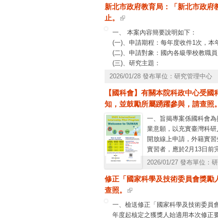
新北市政府教育局：「新北市政府教
止。
一、 本案內容簡要說明如下：
(一)、申請期程：每年度收件1次，本
(二)、申請對象：國內各級學校教職
(三)、研究主題：
1.需以新北市為研究對象，並符合「
2026/01/28 發布單位：研究管理中心
參計畫所列。
【國科會】有關本院科政中心受國科
2.另為鼓勵創新與前瞻應用，推動新
知，並鼓勵所屬踴躍參與，請查照
任一九大研究主題（含以上），且研究
(四)、繳交資料：包括申請書、授權
一、旨揭專案係國科會為
二、經費獎勵：
業意願，以充實臺灣科研
(一)、行動研究及碩士論文：
開放線上申請，外籍實習
(二)、
實習者，應於2月13日前
1.本市人員：
月起始實習者，應於7月1
2026/01/27 發布單位
*如符合計畫內第4點第1款之九大主
異，實習生可於115年6月
*如同時符合計畫內第4點第1款之九大主
修正「國家科學及技術委員會獎勵
日。(四)申請資格：具
2.外縣市人員及大專院校碩士生：
查照。
大陸（含港澳）地區在學
(
https://iipp.stpi.niar.org.
一、檢送修正「國家科學及技術委員會
年度起核定之獲獎人始適用本次修正要