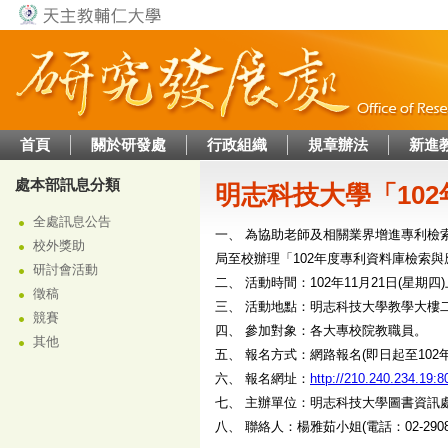
Jump to navigation
首頁
關於研發處
行政組織
規章辦法
新進
處本部訊息分類
明志科技大學「10
全處訊息公告
一、 為協助老師及相關業界增進專利檢
校外獎助
局至校辦理「102年度專利資料庫檢索
研討會活動
二、 活動時間：102年11月21日(星期四)
徵稿
三、 活動地點：明志科技大學教學大樓
競賽
四、 參加對象：各大專校院教職員。
其他
五、 報名方式：網路報名(即日起至102年
六、 報名網址：
http://210.240.234.19:80
七、 主辦單位：明志科技大學圖書資訊
八、 聯絡人：楊雅茹小姐(電話：02-290898